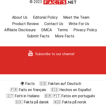
© 2023
About Us
Editorial Policy
Meet the Team
Product Review
Contact Us
Write For Us
Affiliate Disclosure
DMCA
Terms
Privacy Policy
Submit Facts
More Facts
Subscribe to our channel
🌍 Facts
🇩🇪 Fakten auf Deutsch
🇫🇷 Faits en français
🇪🇸 Hechos en Español
🇮🇹 Fatti in Italiano
🇧🇷 🇵🇹 Fatos em português
🇩🇰 Fakta på dansk
🇳🇴 Fakta på norsk