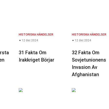
HISTORISKA HÄNDELSER
HISTORISKA HÄNDELSER
12 dec 2024
12 dec 2024
rsta
31 Fakta Om
32 Fakta Om
en
Irakkriget Börjar
Sovjetunionens
Invasion Av
Afghanistan