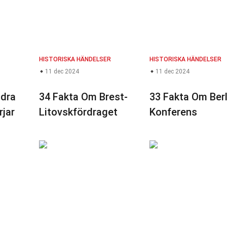
HISTORISKA HÄNDELSER
HISTORISKA HÄNDELSER
11 dec 2024
11 dec 2024
ndra
34 Fakta Om Brest-
33 Fakta Om Berl
rjar
Litovskfördraget
Konferens