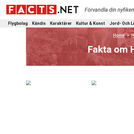
Förvandla din nyfiken
Flygbolag
Kändis
Karaktärer
Kultur & Konst
Jord- Och L
Home
H
Fakta om H