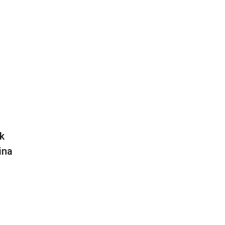
k
ina