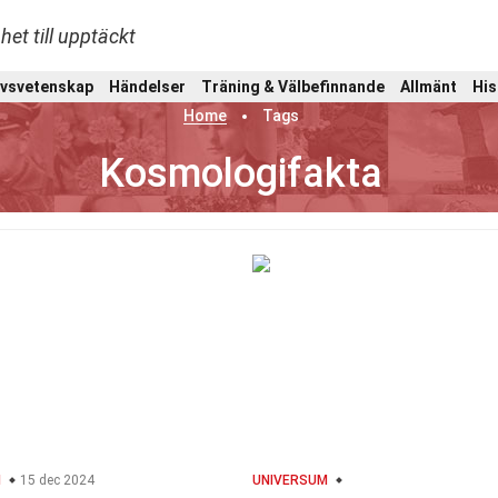
het till upptäckt
ivsvetenskap
Händelser
Träning & Välbefinnande
Allmänt
His
Home
Tags
Kosmologifakta
M
15 dec 2024
UNIVERSUM