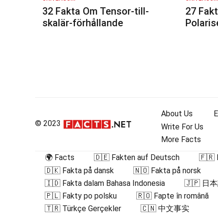
32 Fakta Om Tensor-till-
27 Fak
skalär-förhållande
Polaris
Inläggsnavigering
About Us
E
© 2023
Write For Us
More Facts
🌍 Facts
🇩🇪 Fakten auf Deutsch
🇫🇷 
🇩🇰 Fakta på dansk
🇳🇴 Fakta på norsk
🇮🇩 Fakta dalam Bahasa Indonesia
🇯🇵 
🇵🇱 Fakty po polsku
🇷🇴 Fapte în română
🇹🇷 Türkçe Gerçekler
🇨🇳 中文事实