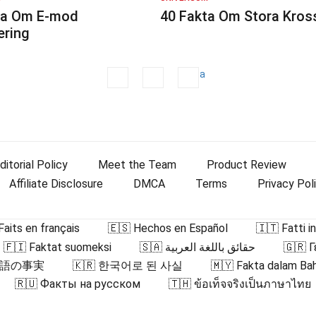
ta Om E-mod
40 Fakta Om Stora Kros
ering
1
2
Nästa
ditorial Policy
Meet the Team
Product Review
Affiliate Disclosure
DMCA
Terms
Privacy Pol
Faits en français
🇪🇸 Hechos en Español
🇮🇹 Fatti in
🇫🇮 Faktat suomeksi
🇸🇦 حقائق باللغة العربية
🇬🇷 
日本語の事実
🇰🇷 한국어로 된 사실
🇲🇾 Fakta dalam Ba
🇷🇺 Факты на русском
🇹🇭 ข้อเท็จจริงเป็นภาษาไทย