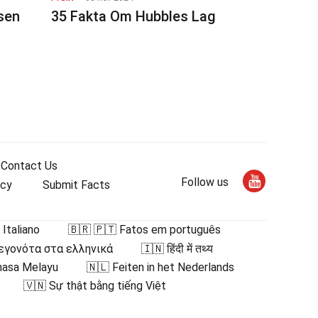
sen
35 Fakta Om Hubbles Lag
Contact Us
Follow us
icy
Submit Facts
 Italiano
🇧🇷 🇵🇹 Fatos em português
Γεγονότα στα ελληνικά
🇮🇳 हिंदी में तथ्य
hasa Melayu
🇳🇱 Feiten in het Nederlands
🇻🇳 Sự thật bằng tiếng Việt