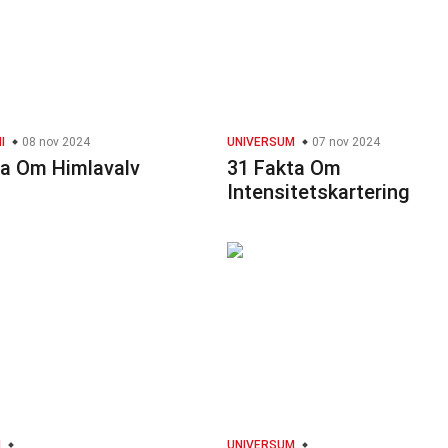
I
08 nov 2024
UNIVERSUM
07 nov 2024
ta Om Himlavalv
31 Fakta Om
Intensitetskartering
M
UNIVERSUM