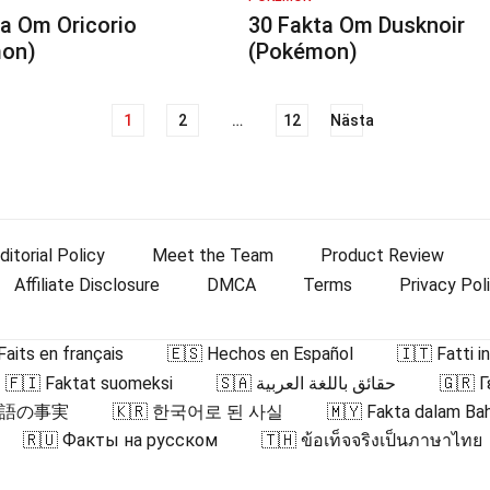
a Om Oricorio
30 Fakta Om Dusknoir
on)
(Pokémon)
1
2
…
12
Nästa
ditorial Policy
Meet the Team
Product Review
Affiliate Disclosure
DMCA
Terms
Privacy Pol
Faits en français
🇪🇸 Hechos en Español
🇮🇹 Fatti in
🇫🇮 Faktat suomeksi
🇸🇦 حقائق باللغة العربية
🇬🇷 
日本語の事実
🇰🇷 한국어로 된 사실
🇲🇾 Fakta dalam Ba
🇷🇺 Факты на русском
🇹🇭 ข้อเท็จจริงเป็นภาษาไทย