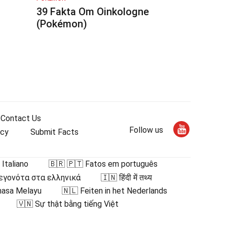
39 Fakta Om Oinkologne
(Pokémon)
Contact Us
Follow us
icy
Submit Facts
 Italiano
🇧🇷 🇵🇹 Fatos em português
Γεγονότα στα ελληνικά
🇮🇳 हिंदी में तथ्य
hasa Melayu
🇳🇱 Feiten in het Nederlands
🇻🇳 Sự thật bằng tiếng Việt