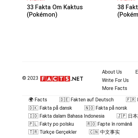
33 Fakta Om Kaktus
38 Fakt
(Pokémon)
(Pokém
Inläggsnavigering
About Us
E
© 2023
Write For Us
More Facts
🌍 Facts
🇩🇪 Fakten auf Deutsch
🇫🇷 
🇩🇰 Fakta på dansk
🇳🇴 Fakta på norsk
🇮🇩 Fakta dalam Bahasa Indonesia
🇯🇵 
🇵🇱 Fakty po polsku
🇷🇴 Fapte în română
🇹🇷 Türkçe Gerçekler
🇨🇳 中文事实