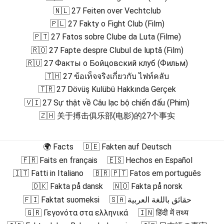
🇳🇱 27 Feiten over Vechtclub
🇵🇱 27 Fakty o Fight Club (Film)
🇵🇹 27 Fatos sobre Clube da Luta (Filme)
🇷🇴 27 Fapte despre Clubul de luptă (Film)
🇷🇺 27 Факты о Бойцовский клуб (Фильм)
🇹🇭 27 ข้อเท็จจริงเกี่ยวกับ ไฟท์คลับ
🇹🇷 27 Dövüş Kulübü Hakkında Gerçek
🇻🇮 27 Sự thật về Câu lạc bộ chiến đấu (Phim)
🇿🇭 关于搏击俱乐部(电影)的27个事实
🌍 Facts
🇩🇪 Fakten auf Deutsch
🇫🇷 Faits en français
🇪🇸 Hechos en Español
🇮🇹 Fatti in Italiano
🇧🇷 🇵🇹 Fatos em português
🇩🇰 Fakta på dansk
🇳🇴 Fakta på norsk
🇫🇮 Faktat suomeksi
🇸🇦 حقائق باللغة العربية
🇬🇷 Γεγονότα στα ελληνικά
🇮🇳 हिंदी में तथ्य