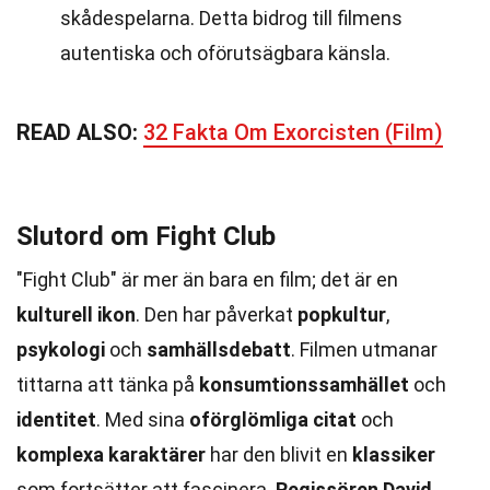
skådespelarna. Detta bidrog till filmens
autentiska och oförutsägbara känsla.
READ ALSO:
32 Fakta Om Exorcisten (Film)
Slutord om Fight Club
"Fight Club" är mer än bara en film; det är en
kulturell ikon
. Den har påverkat
popkultur
,
psykologi
och
samhällsdebatt
. Filmen utmanar
tittarna att tänka på
konsumtionssamhället
och
identitet
. Med sina
oförglömliga citat
och
komplexa karaktärer
har den blivit en
klassiker
som fortsätter att fascinera.
Regissören David