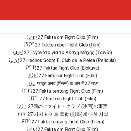
🇩🇰 27 Fakta om Fight Club (Film)
🇩🇪 27 Fakten über Fight Club (Film)
🇬🇷 27 Γεγονότα για το Λέσχη Μάχης (Ταινία)
🇪🇸 27 Hechos Sobre El Club de la Pelea (Película)
🇫🇮 27 Faktaa Fight Club (Elokuva)
🇫🇷 27 Faits sur Fight Club (Film)
🇭🇮 फाइट क्लब (फिल्म) के बारे में 27 तथ्य
🇮🇩 27 Fakta tentang Fight Club (Film)
🇮🇹 27 Fatti su Fight Club (Film)
🇯🇵 27個のファイト・クラブ (映画)の事実
🇰🇷 27 가지 파이트 클럽 (영화)에 대한 사실
🇲🇸 27 Fakta tentang Fight Club (Filem)
🇳🇴 27 Fakta om Fight Club (Film)