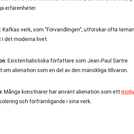
ga erfarenheter.
: Kafkas verk, som "Förvandlingen", utforskar ofta tema
 i det moderna livet.
ion
: Existentialistiska författare som Jean-Paul Sartre
t om alienation som en del av den mänskliga tillvaron.
n
: Många konstnärer har använt alienation som ett
moti
isolering och förfrämligande i sina verk.