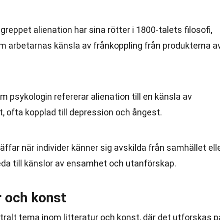
egreppet alienation har sina rötter i 1800-talets filosofi,
r om arbetarnas känsla av frånkoppling från produkterna a
om psykologin refererar alienation till en känsla av
, ofta kopplad till depression och ångest.
räffar när individer känner sig avskilda från samhället ell
leda till känslor av ensamhet och utanförskap.
ur och konst
ntralt tema inom litteratur och konst, där det utforskas p