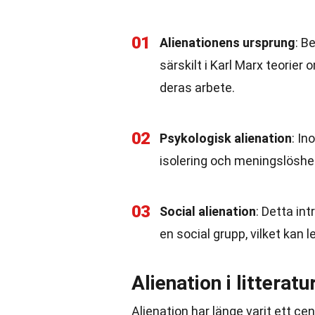
01
Alienationens ursprung
: B
särskilt i Karl Marx teorie
deras arbete.
02
Psykologisk alienation
: In
isolering och meningslöshet
03
Social alienation
: Detta int
en social grupp, vilket kan 
Alienation i litterat
Alienation har länge varit ett ce