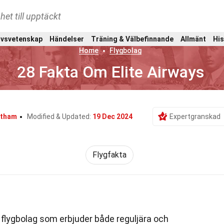
het till upptäckt
ivsvetenskap
Händelser
Träning & Välbefinnande
Allmänt
His
Home
Flygbolag
28 Fakta Om Elite Airways
ntham
Modified & Updated:
19 Dec 2024
Expertgranskad
Flygfakta
 flygbolag som erbjuder både reguljära och