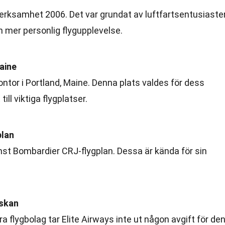
verksamhet 2006. Det var grundat av luftfartsentusiaste
n mer personlig flygupplevelse.
aine
ontor i Portland, Maine. Denna plats valdes för dess
ill viktiga flygplatser.
plan
mst Bombardier CRJ-flygplan. Dessa är kända för sin
äskan
ra flygbolag tar Elite Airways inte ut någon avgift för de