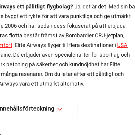
irways ett pålitligt flygbolag?
Ja, det är det! Med sin b
ays byggt ett rykte för att vara punktliga och ge utmärkt
de 2006 och har sedan dess fokuserat på att erbjuda
ras flotta består främst av Bombardier CRJ-jetplan,
mfort
. Elite Airways flyger till flera destinationer i
USA
,
Maine. De erbjuder även specialcharter för sportlag och
k betoning på säkerhet och kundnöjdhet har Elite
 många resenärer. Om du letar efter ett pålitligt och
Airways vara ett utmärkt alternativ.
Innehållsförteckning