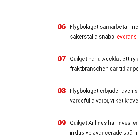
06
Flygbolaget samarbetar med 
säkerställa snabb
leverans
07
Quikjet har utvecklat ett rykt
fraktbranschen där tid är p
08
Flygbolaget erbjuder även s
värdefulla varor, vilket krä
09
Quikjet Airlines har invester
inklusive avancerade spårni