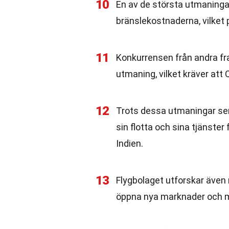
10
En av de största utmaningar
bränslekostnaderna, vilket 
11
Konkurrensen från andra fr
utmaning, vilket kräver att Q
12
Trots dessa utmaningar ser 
sin flotta och sina tjänster
Indien.
13
Flygbolaget utforskar även m
öppna nya marknader och möj