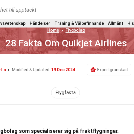
het till upptäckt
ivsvetenskap
Händelser
Träning & Välbefinnande
Allmänt
His
Home
Flygbolag
28 Fakta Om Quikjet Airlines
lin
Modified & Updated:
19 Dec 2024
Expertgranskad
Flygfakta
flygbolag som specialiserar sig på fraktflygningar.