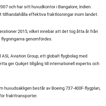
2007 och har sitt huvudkontor i Bangalore, Indien.
 tillhandahålla effektiva fraktlösningar inom landet.
rationer 2015, vilket innebär att det tog åtta år från
ta flygningarna genomfördes.
ill ASL Aviation Group, ett globalt flygbolag med
tta ger Quikjet tillgång till internationell expertis och
om huvudsakligen består av Boeing 737-400F-flygplan,
ör frakttransporter.