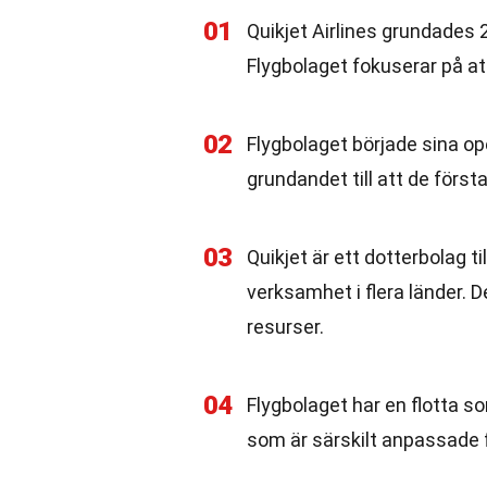
01
Quikjet Airlines grundades 
Flygbolaget fokuserar på att
02
Flygbolaget började sina ope
grundandet till att de förs
03
Quikjet är ett dotterbolag t
verksamhet i flera länder. De
resurser.
04
Flygbolaget har en flotta s
som är särskilt anpassade f