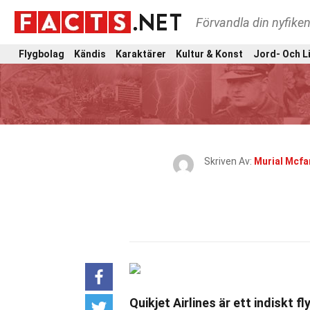
Förvandla din nyfiken
Flygbolag
Kändis
Karaktärer
Kultur & Konst
Jord- Och L
Skriven Av:
Murial Mcfar
Quikjet Airlines är ett indiskt 