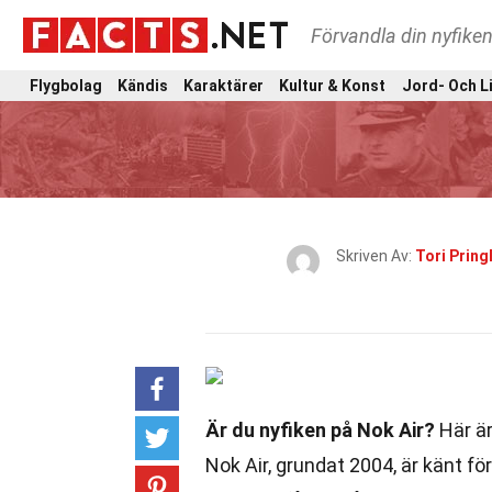
Förvandla din nyfiken
Flygbolag
Kändis
Karaktärer
Kultur & Konst
Jord- Och L
Skriven Av:
Tori Pring
Är du nyfiken på Nok Air?
Här är
Nok Air, grundat 2004, är känt f