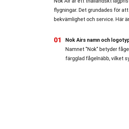
Nok Air är ett thailändskt lågpri
flygningar. Det grundades för att
bekvämlighet och service. Här är
01
Nok Airs namn och logoty
Namnet "Nok" betyder fågel
färgglad fågelnäbb, vilket s