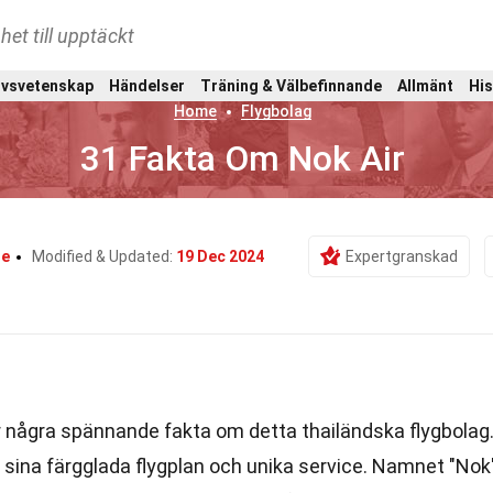
het till upptäckt
ivsvetenskap
Händelser
Träning & Välbefinnande
Allmänt
His
Home
Flygbolag
31 Fakta Om Nok Air
le
Modified & Updated:
19 Dec 2024
Expertgranskad
 några spännande fakta om detta thailändska flygbolag
ör sina färgglada flygplan och unika service. Namnet "Nok