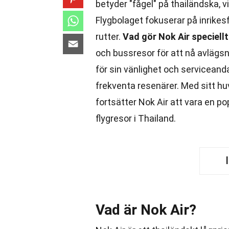
betyder "fågel" på thailändska, v
Flygbolaget fokuserar på inrikesf
rutter.
Vad gör Nok Air speciell
och bussresor för att nå avlägs
för sin vänlighet och serviceand
frekventa resenärer. Med sitt h
fortsätter Nok Air att vara en p
flygresor i Thailand.
Vad är Nok Air?