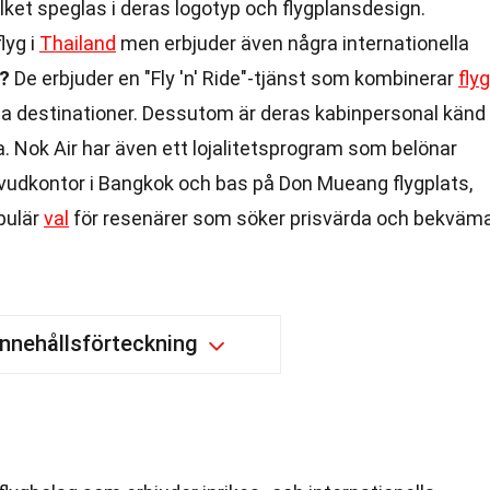
ilket speglas i deras logotyp och flygplansdesign.
lyg i
Thailand
men erbjuder även några internationella
t?
De erbjuder en "Fly 'n' Ride"-tjänst som kombinerar
flyg
na destinationer. Dessutom är deras kabinpersonal känd
a. Nok Air har även ett lojalitetsprogram som belönar
uvudkontor i Bangkok och bas på Don Mueang flygplats,
opulär
val
för resenärer som söker prisvärda och bekväm
Innehållsförteckning