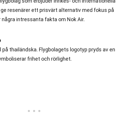
sflygbolag som erbjuder inrikes- och internationella
 ge resenärer ett prisvärt alternativ med fokus på
 några intressanta fakta om Nok Air.
p
 på thailändska. Flygbolagets logotyp pryds av en
ymboliserar frihet och rörlighet.