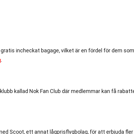
gratis incheckat bagage, vilket är en fördel för dem so
g
.
tsklubb kallad Nok Fan Club där medlemmar kan få rabatt
d Scoot, ett annat lågprisflygbolag, för att erbjuda fler