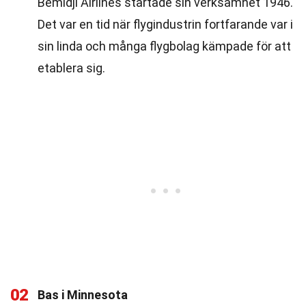
Bemidji Airlines startade sin verksamhet 1946.
Det var en tid när flygindustrin fortfarande var i
sin linda och många flygbolag kämpade för att
etablera sig.
02
Bas i Minnesota