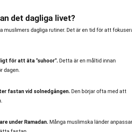
n det dagliga livet?
uslimers dagliga rutiner. Det är en tid för att fokuser
gt för att äta "suhoor".
Detta är en måltid innan
ör dagen.
yter fastan vid solnedgången.
Den börjar ofta med att
n.
tare under Ramadan.
Många muslimska länder anpassa
ätta fastan.