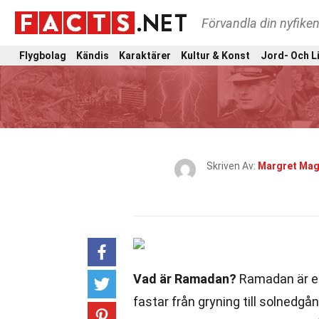
Förvandla din nyfiken
Flygbolag
Kändis
Karaktärer
Kultur & Konst
Jord- Och L
Skriven Av:
Margret Ma
Vad är Ramadan?
Ramadan är en
fastar från gryning till solnedgå