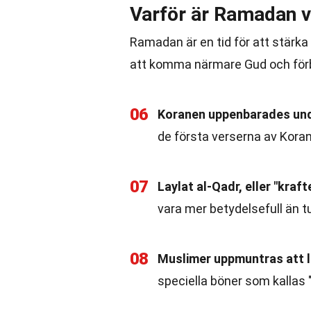
Varför är Ramadan v
Ramadan är en tid för att stärk
att komma närmare Gud och förbä
06
Koranen uppenbarades un
de första verserna av Kor
07
Laylat al-Qadr, eller "kraf
vara mer betydelsefull än 
08
Muslimer uppmuntras att 
speciella böner som kallas 