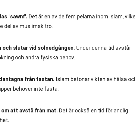
las "sawm".
Det är en av de fem pelarna inom islam, vilk
de del av muslimsk tro.
n och slutar vid solnedgången.
Under denna tid avstår
ökning och andra fysiska behov.
ndantagna från fastan.
Islam betonar vikten av hälsa oc
pper behöver inte fasta.
 om att avstå från mat.
Det är också en tid för andlig
het.