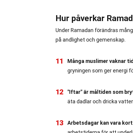
Hur påverkar Ramada
Under Ramadan förändras många m
på andlighet och gemenskap.
11
Många muslimer vaknar tidi
gryningen som ger energi f
12
"Iftar" är måltiden som br
äta dadlar och dricka vatte
13
Arbetsdagar kan vara kor
arbetstiderna för att underl