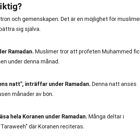
iktig?
a tron och gemenskapen. Det är en möjlighet för muslime
ttra sig själva.
der Ramadan.
Muslimer tror att profeten Muhammed fic
anen under denna månad.
tens natt", inträffar under Ramadan.
Denna natt anses
tusen månader av bön.
läsa hela Koranen under Ramadan.
Många deltar i
"Taraweeh" där Koranen reciteras.