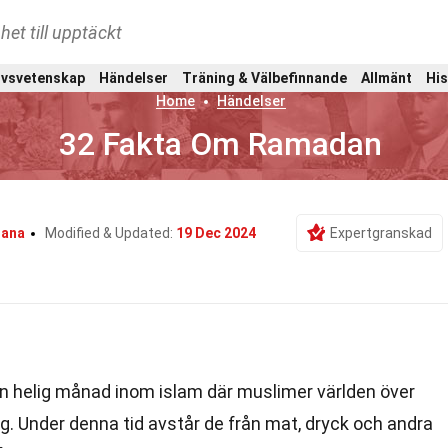
het till upptäckt
ivsvetenskap
Händelser
Träning & Välbefinnande
Allmänt
His
Home
Händelser
32 Fakta Om Ramadan
gana
Modified & Updated:
19 Dec 2024
Expertgranskad
 helig månad inom islam där muslimer världen över
ng. Under denna tid avstår de från mat, dryck och andra