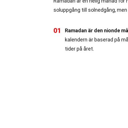
Ramadan är en helig månad för m
soluppgång till solnedgång, men 
01
Ramadan är den nionde mån
kalendern är baserad på mån
tider på året.