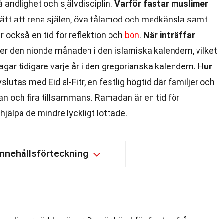
 andlighet och självdisciplin.
Varför fastar muslimer
sätt att rena själen, öva tålamod och medkänsla samt
r också en tid för reflektion och
bön
.
När inträffar
r den nionde månaden i den islamiska kalendern, vilket
dagar tidigare varje år i den gregorianska kalendern.
Hur
utas med Eid al-Fitr, en festlig högtid där familjer och
an och fira tillsammans. Ramadan är en tid för
jälpa de mindre lyckligt lottade.
Innehållsförteckning