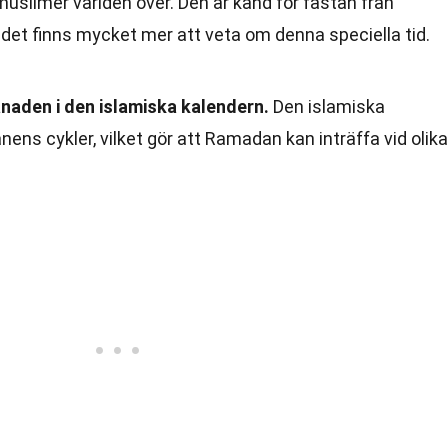
uslimer världen över. Den är känd för fastan från
det finns mycket mer att veta om denna speciella tid.
aden i den islamiska kalendern.
Den islamiska
ens cykler, vilket gör att Ramadan kan inträffa vid olika