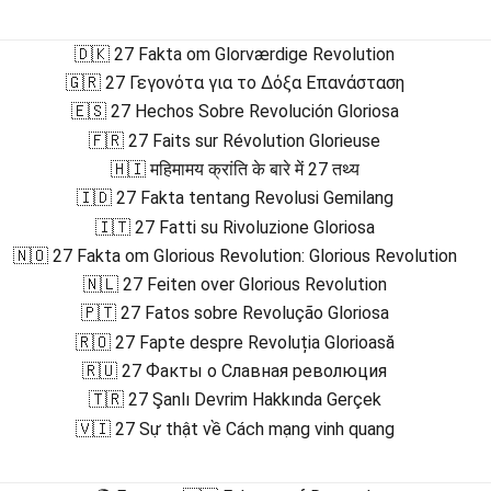
🇩🇰 27 Fakta om Glorværdige Revolution
🇬🇷 27 Γεγονότα για το Δόξα Επανάσταση
🇪🇸 27 Hechos Sobre Revolución Gloriosa
🇫🇷 27 Faits sur Révolution Glorieuse
🇭🇮 महिमामय क्रांति के बारे में 27 तथ्य
🇮🇩 27 Fakta tentang Revolusi Gemilang
🇮🇹 27 Fatti su Rivoluzione Gloriosa
🇳🇴 27 Fakta om Glorious Revolution: Glorious Revolution
🇳🇱 27 Feiten over Glorious Revolution
🇵🇹 27 Fatos sobre Revolução Gloriosa
🇷🇴 27 Fapte despre Revoluția Glorioasă
🇷🇺 27 Факты о Славная революция
🇹🇷 27 Şanlı Devrim Hakkında Gerçek
🇻🇮 27 Sự thật về Cách mạng vinh quang