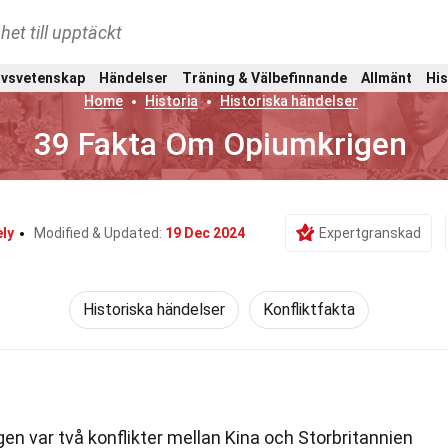
het till upptäckt
ivsvetenskap
Händelser
Träning & Välbefinnande
Allmänt
His
Home
Historia
Historiska händelser
39 Fakta Om Opiumkrigen
ely
Modified & Updated:
19 Dec 2024
Expertgranskad
Historiska händelser
Konfliktfakta
en var två konflikter mellan Kina och Storbritannien