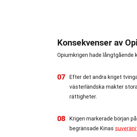
Konsekvenser av Op
Opiumkrigen hade långtgående k
07
Efter det andra kriget tvin
västerländska makter stora f
rättigheter.
08
Krigen markerade början på 
begränsade Kinas
suveräni