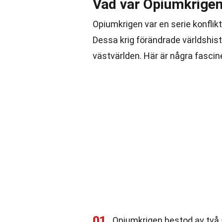
Vad var Opiumkrige
Opiumkrigen var en serie konflik
Dessa krig förändrade världshis
västvärlden. Här är några fascin
01
Opiumkrigen bestod av två 