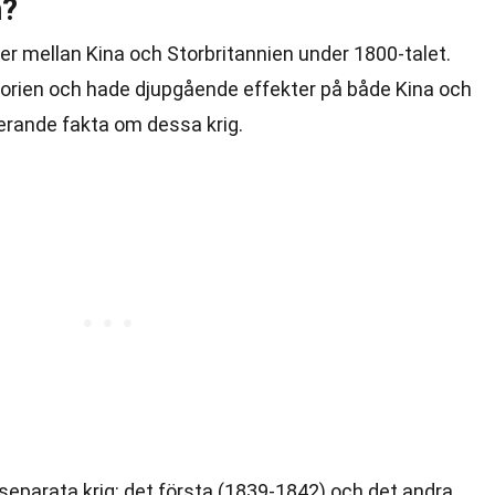
n?
ter mellan Kina och Storbritannien under 1800-talet.
torien och hade djupgående effekter på både Kina och
erande fakta om dessa krig.
separata krig: det första (1839-1842) och det andra