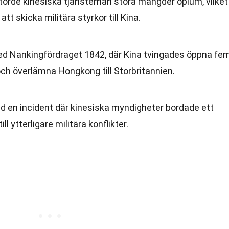
störde kinesiska tjänstemän stora mängder opium, vilket
tt skicka militära styrkor till Kina.
ed Nankingfördraget 1842, där Kina tvingades öppna fe
och överlämna Hongkong till Storbritannien.
ed en incident där kinesiska myndigheter bordade ett
till ytterligare militära konflikter.