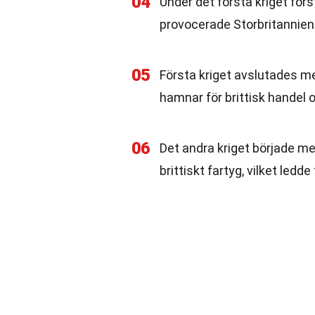
04
Under det första kriget för
provocerade Storbritannien a
05
Första kriget avslutades m
hamnar för brittisk handel 
06
Det andra kriget började m
brittiskt fartyg, vilket ledde 