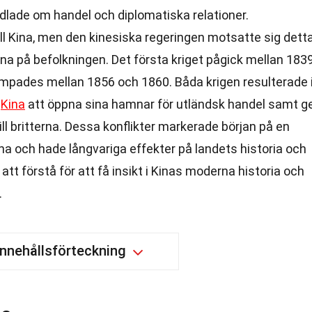
dlade om handel och diplomatiska relationer.
till Kina, men den kinesiska regeringen motsatte sig dett
na på befolkningen. Det första kriget pågick mellan 183
mpades mellan 1856 och 1860. Båda krigen resulterade 
e
Kina
att öppna sina hamnar för utländsk handel samt g
ll britterna. Dessa konflikter markerade början på en
na och hade långvariga effekter på landets historia och
att förstå för att få insikt i Kinas moderna historia och
.
Innehållsförteckning