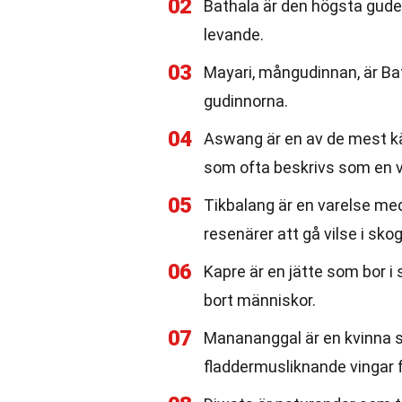
02
Bathala är den högsta guden
levande.
03
Mayari, mångudinnan, är Ba
gudinnorna.
04
Aswang är en av de mest k
som ofta beskrivs som en v
05
Tikbalang är en varelse me
resenärer att gå vilse i sko
06
Kapre är en jätte som bor i 
bort människor.
07
Manananggal är en kvinna so
fladdermusliknande vingar fö