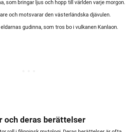
, som bringar ljus och hopp till världen varje morgon.
kare och motsvarar den västerländska djävulen.
eldarnas gudinna, som tros bo i vulkanen Kanlaon.
r och deras berättelser
r roll i filippinsk mytologi. Deras berättelser är ofta