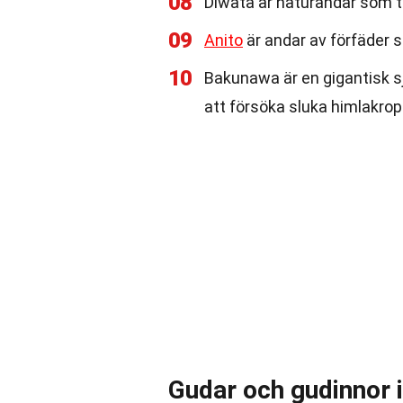
08
Diwata är naturandar som tr
09
Anito
är andar av förfäder 
10
Bakunawa är en gigantisk 
att försöka sluka himlakrop
Gudar och gudinnor i