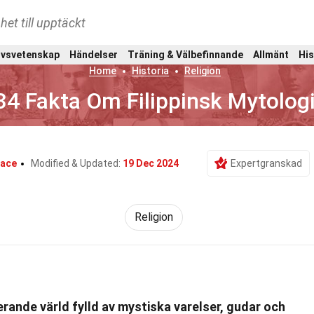
het till upptäckt
ivsvetenskap
Händelser
Träning & Välbefinnande
Allmänt
His
Home
Historia
Religion
34 Fakta Om Filippinsk Mytolog
race
Modified & Updated:
19 Dec 2024
Expertgranskad
Religion
erande värld fylld av mystiska varelser, gudar och