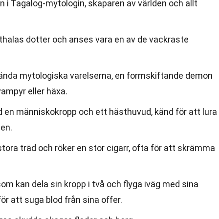
 i Tagalog-mytologin, skaparen av världen och allt
thalas dotter och anses vara en av de vackraste
ända mytologiska varelserna, en formskiftande demon
ampyr eller häxa.
d en människokropp och ett hästhuvud, känd för att lura
gen.
stora träd och röker en stor cigarr, ofta för att skrämma
m kan dela sin kropp i två och flyga iväg med sina
r att suga blod från sina offer.