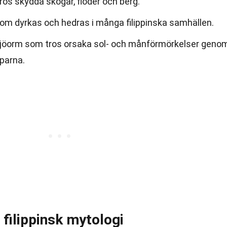
os skydda skogar, floder och berg.
som dyrkas och hedras i många filippinska samhällen.
sjöorm som tros orsaka sol- och månförmörkelser geno
parna.
 filippinsk mytologi