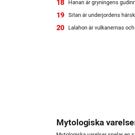
18
Hanan är gryningens gudinna
19
Sitan är underjordens härs
20
Lalahon är vulkanernas och 
Mytologiska varelse
Mytologiska varelser spelar en sto