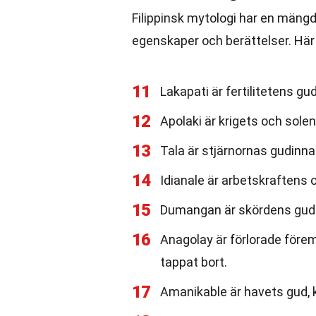
Filippinsk mytologi har en mängd
egenskaper och berättelser. Här
11
Lakapati är fertilitetens 
12
Apolaki är krigets och sole
13
Tala är stjärnornas gudinna
14
Idianale är arbetskraftens 
15
Dumangan är skördens gud o
16
Anagolay är förlorade förem
tappat bort.
17
Amanikable är havets gud, 