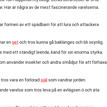
r. Här är några av de mest fascinerande varelserna.
r formen av ett spädbarn för att lura och attackera
knar en
get
och tros kunna gå baklänges och bli osynlig.
e med ett ständigt leende, känd för sin enorma styrka.
m använder insekter och andra smådjur för att förhäxa
tros vara en förlorad
själ
som vandrar jorden.
ande varelse som tros leva på en avlägsen ö och äta