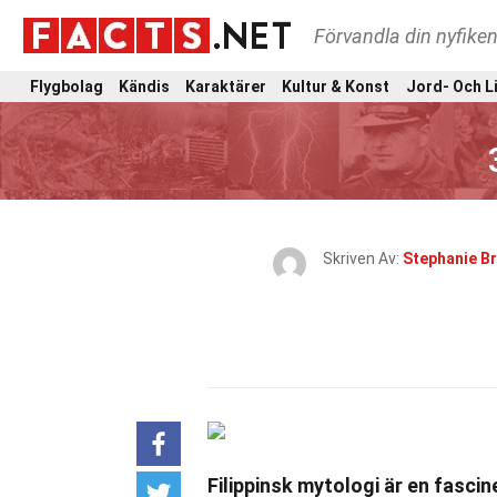
Förvandla din nyfiken
Flygbolag
Kändis
Karaktärer
Kultur & Konst
Jord- Och L
Skriven Av:
Stephanie B
Filippinsk mytologi är en fascin