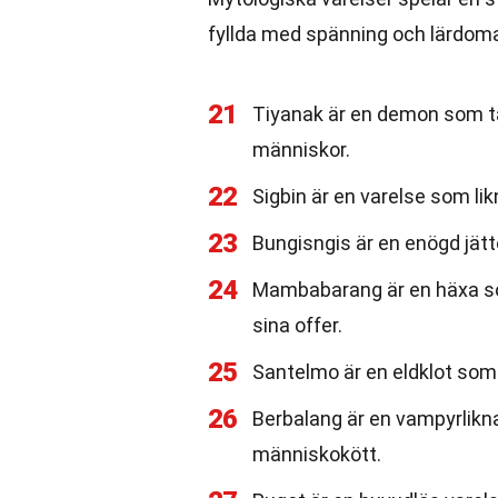
fyllda med spänning och lärdoma
21
Tiyanak är en demon som ta
människor.
22
Sigbin är en varelse som li
23
Bungisngis är en enögd jätt
24
Mambabarang är en häxa so
sina offer.
25
Santelmo är en eldklot som 
26
Berbalang är en vampyrlikn
människokött.