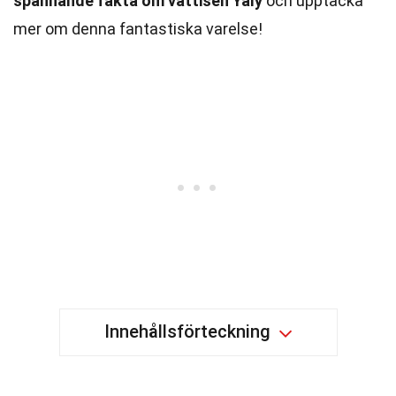
spännande fakta om vattisen Yaly
och upptäcka
mer om denna fantastiska varelse!
Innehållsförteckning