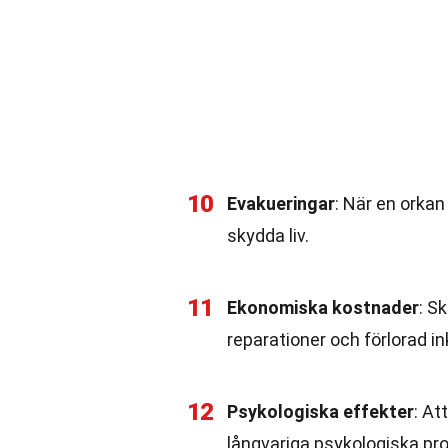
10
Evakueringar
: När en orka
skydda liv.
11
Ekonomiska kostnader
: S
reparationer och förlorad i
12
Psykologiska effekter
: At
långvariga psykologiska pr