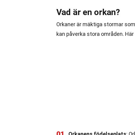
Vad är en orkan?
Orkaner är mäktiga stormar som 
kan påverka stora områden. Här
01
Orkanens födelseplats
: O