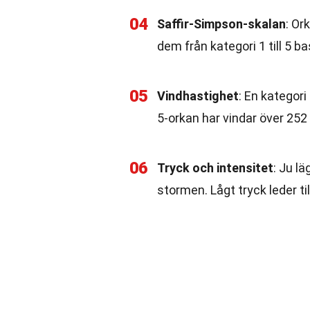
04
Saffir-Simpson-skalan
: Or
dem från kategori 1 till 5 b
05
Vindhastighet
: En kategor
5-orkan har vindar över 252
06
Tryck och intensitet
: Ju l
stormen. Lågt tryck leder ti