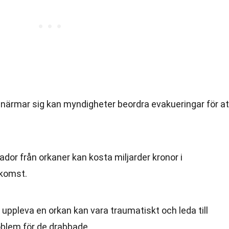
n närmar sig kan myndigheter beordra evakueringar för at
kador från orkaner kan kosta miljarder kronor i
nkomst.
t uppleva en orkan kan vara traumatiskt och leda till
oblem för de drabbade.