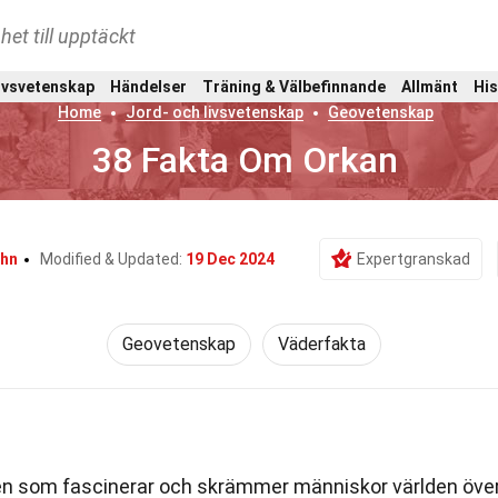
het till upptäckt
ivsvetenskap
Händelser
Träning & Välbefinnande
Allmänt
His
Home
Jord- och livsvetenskap
Geovetenskap
38 Fakta Om Orkan
ehn
Modified & Updated:
19 Dec 2024
Expertgranskad
Geovetenskap
Väderfakta
n som fascinerar och skrämmer människor världen över