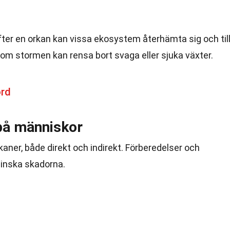
Efter en orkan kan vissa ekosystem återhämta sig och til
som stormen kan rensa bort svaga eller sjuka växter.
ord
på människor
aner, både direkt och indirekt. Förberedelser och
minska skadorna.