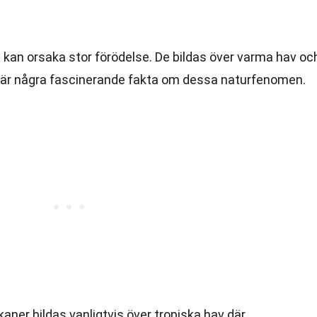
kan orsaka stor förödelse. De bildas över varma hav oc
 är några fascinerande fakta om dessa naturfenomen.
rkaner bildas vanligtvis över tropiska hav där