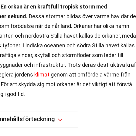
?
En orkan är en kraftfull tropisk storm med
per sekund.
Dessa stormar bildas över varma hav där de
orm förödelse när de når land. Orkaner har olika namn
lanten och nordöstra Stilla havet kallas de orkaner, med
s tyfoner. I Indiska oceanen och södra Stilla havet kallas
aftiga vindar, skyfall och stormfloder som leder till
ggnader och infrastruktur. Trots deras destruktiva kraf
reglera jordens
klimat
genom att omfördela värme från
 För att skydda sig mot orkaner är det viktigt att förstå
 i god tid.
Innehållsförteckning