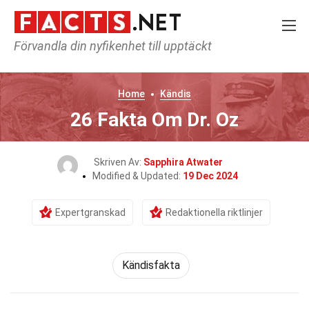
Förvandla din nyfikenhet till upptäckt
Home
Kändis
26 Fakta Om Dr. Oz
Skriven Av:
Sapphira Atwater
Modified & Updated:
19 Dec 2024
Expertgranskad
Redaktionella riktlinjer
Kändisfakta