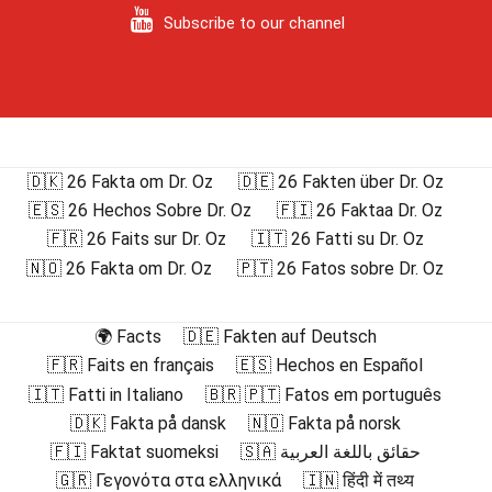
Subscribe to our channel
🇩🇰 26 Fakta om Dr. Oz
🇩🇪 26 Fakten über Dr. Oz
🇪🇸 26 Hechos Sobre Dr. Oz
🇫🇮 26 Faktaa Dr. Oz
🇫🇷 26 Faits sur Dr. Oz
🇮🇹 26 Fatti su Dr. Oz
🇳🇴 26 Fakta om Dr. Oz
🇵🇹 26 Fatos sobre Dr. Oz
🌍 Facts
🇩🇪 Fakten auf Deutsch
🇫🇷 Faits en français
🇪🇸 Hechos en Español
🇮🇹 Fatti in Italiano
🇧🇷 🇵🇹 Fatos em português
🇩🇰 Fakta på dansk
🇳🇴 Fakta på norsk
🇫🇮 Faktat suomeksi
🇸🇦 حقائق باللغة العربية
🇬🇷 Γεγονότα στα ελληνικά
🇮🇳 हिंदी में तथ्य