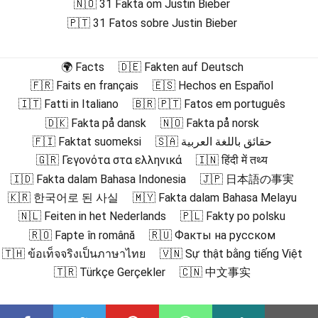
🇳🇴 31 Fakta om Justin Bieber
🇵🇹 31 Fatos sobre Justin Bieber
🌍 Facts
🇩🇪 Fakten auf Deutsch
🇫🇷 Faits en français
🇪🇸 Hechos en Español
🇮🇹 Fatti in Italiano
🇧🇷 🇵🇹 Fatos em português
🇩🇰 Fakta på dansk
🇳🇴 Fakta på norsk
🇫🇮 Faktat suomeksi
🇸🇦 حقائق باللغة العربية
🇬🇷 Γεγονότα στα ελληνικά
🇮🇳 हिंदी में तथ्य
🇮🇩 Fakta dalam Bahasa Indonesia
🇯🇵 日本語の事実
🇰🇷 한국어로 된 사실
🇲🇾 Fakta dalam Bahasa Melayu
🇳🇱 Feiten in het Nederlands
🇵🇱 Fakty po polsku
🇷🇴 Fapte în română
🇷🇺 Факты на русском
🇹🇭 ข้อเท็จจริงเป็นภาษาไทย
🇻🇳 Sự thật bằng tiếng Việt
🇹🇷 Türkçe Gerçekler
🇨🇳 中文事实