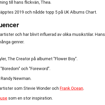
ning till hans flickvän, Thea.
läpptes 2019 och nådde topp 5 på UK Albums Chart.
uencer
rtister och har blivit influerad av olika musikstilar. Hans
många genrer.
er, The Creator på albumet "Flower Boy".
 "Boredom" och "Foreword".
d Randy Newman.
 artister som Stevie Wonder och
Frank Ocean
.
ouse
som en stor inspiration.