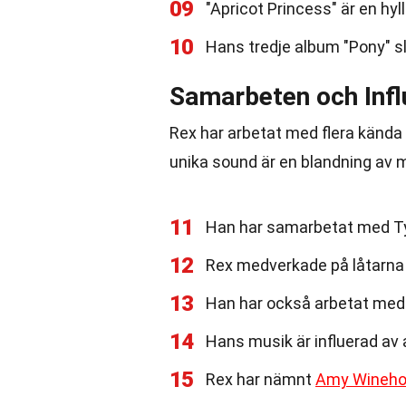
09
"Apricot Princess" är en hyll
10
Hans tredje album "Pony" s
Samarbeten och Infl
Rex har arbetat med flera kända a
unika sound är en blandning av 
11
Han har samarbetat med Tyl
12
Rex medverkade på låtarna
13
Han har också arbetat me
14
Hans musik är influerad av
15
Rex har nämnt
Amy Wineh