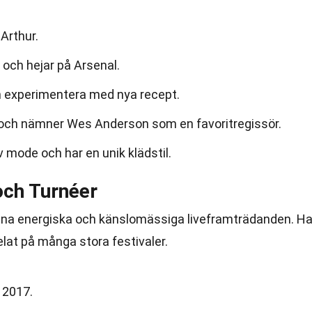
Arthur.
l och hejar på Arsenal.
h experimentera med nya recept.
m och nämner Wes Anderson som en favoritregissör.
 mode och har en unik klädstil.
och Turnéer
sina energiska och känslomässiga liveframträdanden. H
elat på många stora festivaler.
 2017.