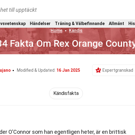
het till upptäckt
ivsvetenskap
Händelser
Träning & Välbefinnande
Allmänt
His
Home
Kändis
34 Fakta Om Rex Orange Count
ujano
Modified & Updated:
16 Jan 2025
Expertgranskad
Kändisfakta
nder O'Connor som han egentligen heter, är en brittisk