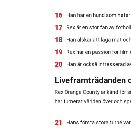
16
Han har en hund som heter 
17
Rex är en stor fan av fotbol
18
Han älskar att laga mat oc
19
Rex har en passion för fil
20
Han är också intresserad av
Liveframträdanden 
Rex Orange County är känd för 
har turnerat världen över och sp
21
Hans första stora turné var