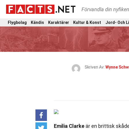
Förvandla din nyfiken
Flygbolag
Kändis
Karaktärer
Kultur & Konst
Jord- Och L
Skriven Av:
Wynne Schw
Emilia Clarke
är en brittisk skå