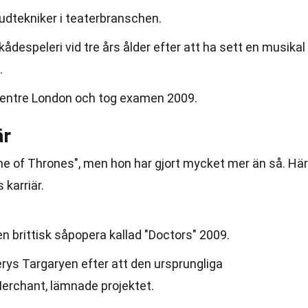
udtekniker i teaterbranschen.
kådespeleri vid tre års ålder efter att ha sett en musikal
.
entre London och tog examen 2009.
är
me of Thrones", men hon har gjort mycket mer än så. Här
 karriär.
en brittisk såpopera kallad "Doctors" 2009.
erys Targaryen efter att den ursprungliga
erchant, lämnade projektet.