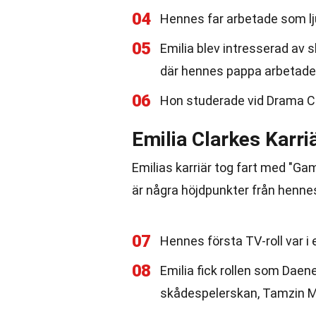
04
Hennes far arbetade som lj
05
Emilia blev intresserad av s
där hennes pappa arbetade
06
Hon studerade vid Drama C
Emilia Clarkes Karri
Emilias karriär tog fart med "Ga
är några höjdpunkter från hennes
07
Hennes första TV-roll var i 
08
Emilia fick rollen som Daen
skådespelerskan, Tamzin M