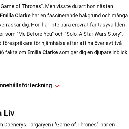
"Game of Thrones". Men visste du att hon nästan
Emilia Clarke
har en fascinerande bakgrund och många
erraskar dig. Hon har inte bara erövrat fantasyvärlden
mer som "Me Before You" och "Solo: A Star Wars Story".
örespråkare för hjärnhälsa efter att ha överlevt två
 36 fakta om
Emilia Clarke
som ger dig en djupare inblick 
Innehållsförteckning
a Liv
 som Daenerys Targaryen i "Game of Thrones", har en