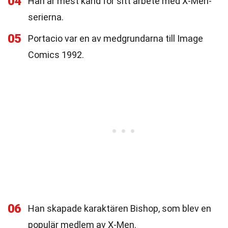
04
Han är mest känd för sitt arbete med X-Men-
serierna.
05
Portacio var en av medgrundarna till Image
Comics 1992.
06
Han skapade karaktären Bishop, som blev en
populär medlem av X-Men.