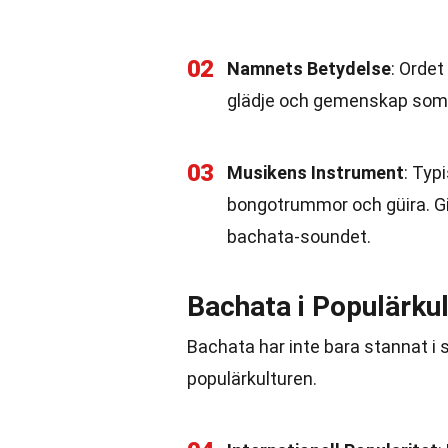
02
Namnets Betydelse
: Ordet
glädje och gemenskap som 
03
Musikens Instrument
: Typ
bongotrummor och güira. Git
bachata-soundet.
Bachata i Populärku
Bachata har inte bara stannat i si
populärkulturen.