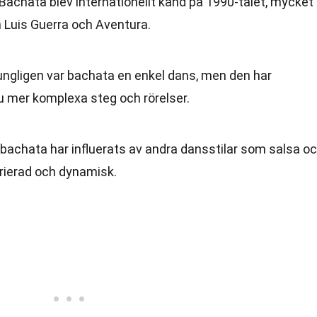
 Bachata blev internationellt känd på 1990-talet, mycket
n Luis Guerra och Aventura.
rungligen var bachata en enkel dans, men den har
u mer komplexa steg och rörelser.
 bachata har influerats av andra dansstilar som salsa o
arierad och dynamisk.