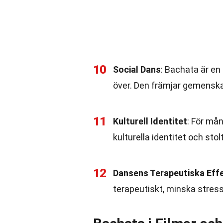
10
Social Dans
: Bachata är en
över. Den främjar gemenskap
11
Kulturell Identitet
: För må
kulturella identitet och stol
12
Dansens Terapeutiska Eff
terapeutiskt, minska stres