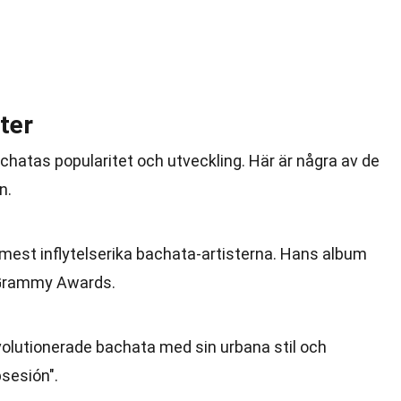
ter
bachatas popularitet och utveckling. Här är några av de
n.
 mest inflytelserika bachata-artisterna. Hans album
 Grammy Awards.
volutionerade bachata med sin urbana stil och
bsesión".