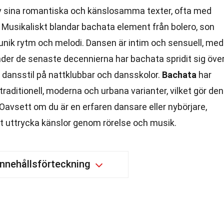
v sina romantiska och känslosamma texter, ofta med
 Musikaliskt blandar bachata element från bolero, son
unik rytm och melodi. Dansen är intim och sensuell, med
Under de senaste decennierna har bachata spridit sig öve
r dansstil på nattklubbar och dansskolor.
Bachata
har
e traditionell, moderna och urbana varianter, vilket gör den
avsett om du är en erfaren dansare eller nybörjare,
tt uttrycka känslor genom rörelse och musik.
Innehållsförteckning