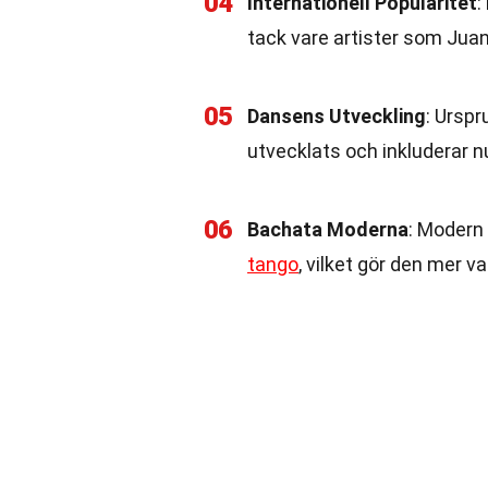
04
Internationell Popularitet
:
tack vare artister som Jua
05
Dansens Utveckling
: Ursp
utvecklats och inkluderar n
06
Bachata Moderna
: Modern
tango
, vilket gör den mer v