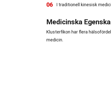
06
I traditionell kinesisk medi
Medicinska Egenska
Klusterfikon har flera hälsofördel
medicin.