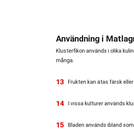
Användning i Matlag
Klusterfikon används i olika kul
många.
13
Frukten kan ätas färsk elle
14
I vissa kulturer används klu
15
Bladen används ibland som o