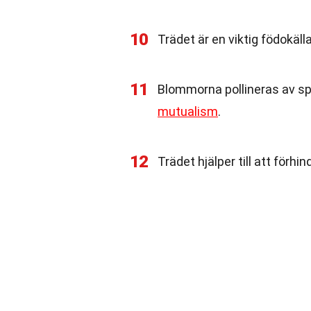
10
Trädet är en viktig födokälla
11
Blommorna pollineras av spec
mutualism
.
12
Trädet hjälper till att förh