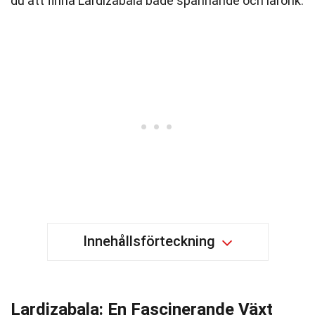
du att finna Lardizabala både spännande och lärorik.
Innehållsförteckning
Lardizabala: En Fascinerande Växt