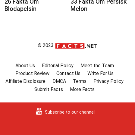
26 Fakta Om
33 Fakta Om Persisk
Blodapelsin
Melon
© 2023
About Us
Editorial Policy
Meet the Team
Product Review
Contact Us
Write For Us
Affiliate Disclosure
DMCA
Terms
Privacy Policy
Submit Facts
More Facts
Subscribe to our channel