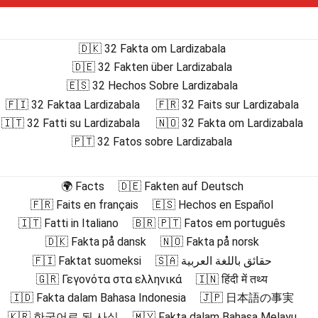
🇩🇰 32 Fakta om Lardizabala
🇩🇪 32 Fakten über Lardizabala
🇪🇸 32 Hechos Sobre Lardizabala
🇫🇮 32 Faktaa Lardizabala
🇫🇷 32 Faits sur Lardizabala
🇮🇹 32 Fatti su Lardizabala
🇳🇴 32 Fakta om Lardizabala
🇵🇹 32 Fatos sobre Lardizabala
🌍 Facts
🇩🇪 Fakten auf Deutsch
🇫🇷 Faits en français
🇪🇸 Hechos en Español
🇮🇹 Fatti in Italiano
🇧🇷 🇵🇹 Fatos em português
🇩🇰 Fakta på dansk
🇳🇴 Fakta på norsk
🇫🇮 Faktat suomeksi
🇸🇦 حقائق باللغة العربية
🇬🇷 Γεγονότα στα ελληνικά
🇮🇳 हिंदी में तथ्य
🇮🇩 Fakta dalam Bahasa Indonesia
🇯🇵 日本語の事実
🇰🇷 한국어로 된 사실
🇲🇾 Fakta dalam Bahasa Melayu