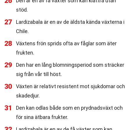
26
Den är en av få växter som kan klättra utan
stöd.
27
Lardizabala är en av de äldsta kända växterna i
Chile.
28
Växtens frön sprids ofta av fåglar som äter
frukten.
29
Den har en lång blomningsperiod som sträcker
sig från vår till höst.
30
Växten är relativt resistent mot sjukdomar och
skadedjur.
31
Den kan odlas både som en prydnadsväxt och
för sina ätbara frukter.
32
Lardizabala är en av de få växter som kan