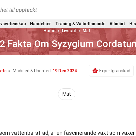
het till upptäckt
ivsvetenskap
Händelser
Träning & Välbefinnande
Allmänt
His
Home
Livsstil
Mat
2 Fakta Om Syzygium Cordatu
leta
Modified & Updated:
19 Dec 2024
Expertgranskad
Mat
 som vattenbärsträd, är en fascinerande växt som växer 