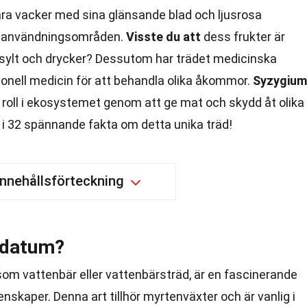
bara vacker med sina glänsande blad och ljusrosa
a användningsområden.
Visste du att
dess frukter är
 sylt och drycker? Dessutom har trädet medicinska
ionell medicin för att behandla olika åkommor.
Syzygium
 roll i ekosystemet genom att ge mat och skydd åt olika
n i 32 spännande fakta om detta unika träd!
Innehållsförteckning
rdatum?
m vattenbär eller vattenbärsträd, är en fascinerande
kaper. Denna art tillhör myrtenväxter och är vanlig i