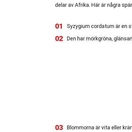
delar av Afrika. Här är några sp
01
Syzygium cordatum är en st
02
Den har mörkgröna, glänsand
03
Blommorna är vita eller krä