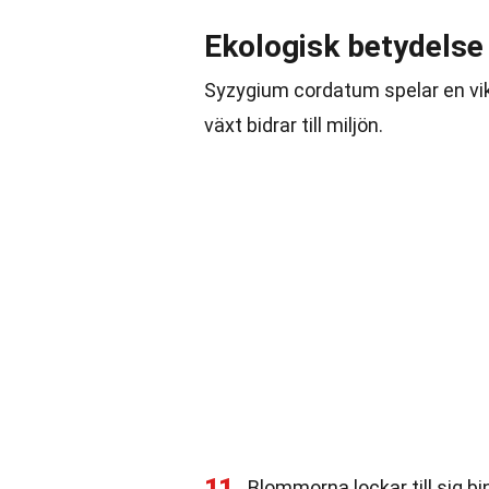
Ekologisk betydelse
Syzygium cordatum spelar en vikt
växt bidrar till miljön.
11
Blommorna lockar till sig bi