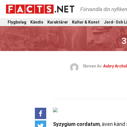
Förvandla din nyfiken
Flygbolag
Kändis
Karaktärer
Kultur & Konst
Jord- Och L
3
Skriven Av:
Aubry Archu
Syzygium cordatum
, även känd