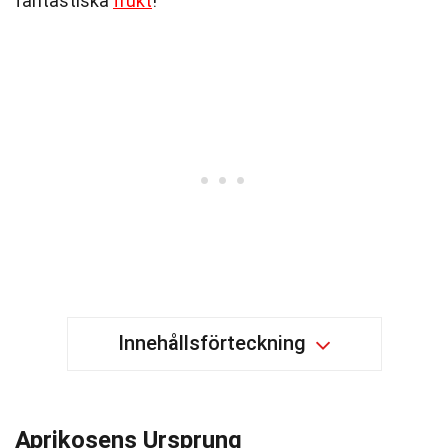
fantastiska
frukt
!
Innehållsförteckning
Aprikosens Ursprung