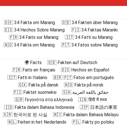
🇩🇰 34 Fakta om Marang
🇩🇪 34 Fakten über Marang
🇪🇸 34 Hechos Sobre Marang
🇫🇮 34 Faktaa Maranki
🇫🇷 34 Faits sur Marang
🇮🇹 34 Fatti su Marang
🇳🇴 34 Fakta om Marang
🇵🇹 34 Fatos sobre Marang
🌍 Facts
🇩🇪 Fakten auf Deutsch
🇫🇷 Faits en français
🇪🇸 Hechos en Español
🇮🇹 Fatti in Italiano
🇧🇷 🇵🇹 Fatos em português
🇩🇰 Fakta på dansk
🇳🇴 Fakta på norsk
🇫🇮 Faktat suomeksi
🇸🇦 حقائق باللغة العربية
🇬🇷 Γεγονότα στα ελληνικά
🇮🇳 हिंदी में तथ्य
🇮🇩 Fakta dalam Bahasa Indonesia
🇯🇵 日本語の事実
🇰🇷 한국어로 된 사실
🇲🇾 Fakta dalam Bahasa Melayu
🇳🇱 Feiten in het Nederlands
🇵🇱 Fakty po polsku