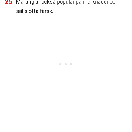
25
Marang är också populär på marknader och
säljs ofta färsk.