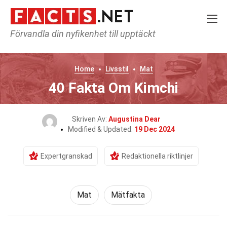
Förvandla din nyfikenhet till upptäckt
Home
Livsstil
Mat
40 Fakta Om Kimchi
Skriven Av:
Augustina Dear
Modified & Updated:
19 Dec 2024
Expertgranskad
Redaktionella riktlinjer
Mat
Mätfakta