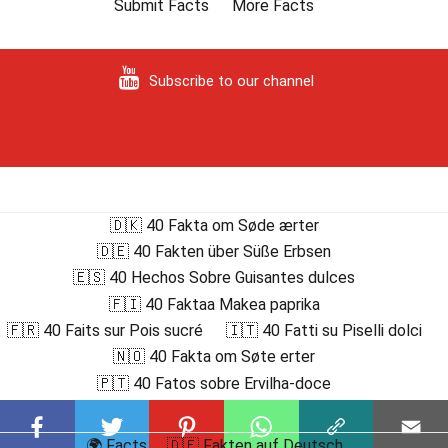
Submit Facts
More Facts
Subscribe to our channel
🇩🇰 40 Fakta om Søde ærter
🇩🇪 40 Fakten über Süße Erbsen
🇪🇸 40 Hechos Sobre Guisantes dulces
🇫🇮 40 Faktaa Makea paprika
🇫🇷 40 Faits sur Pois sucré
🇮🇹 40 Fatti su Piselli dolci
🇳🇴 40 Fakta om Søte erter
🇵🇹 40 Fatos sobre Ervilha-doce
🌍 Facts
🇩🇪 Fakten auf Deutsch