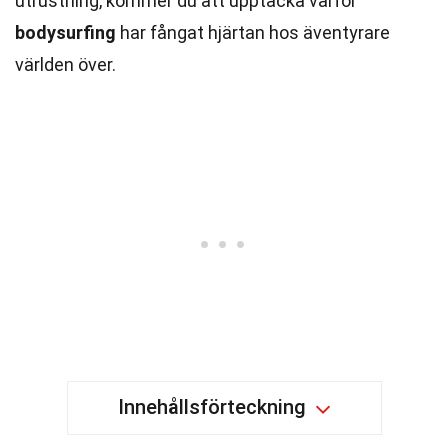
utrustning, kommer du att upptäcka varför
bodysurfing
har fångat hjärtan hos äventyrare
världen över.
Innehållsförteckning