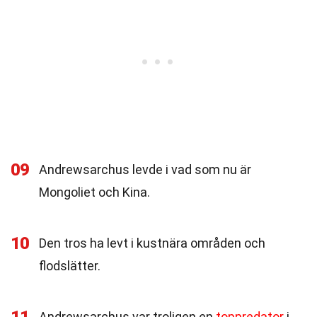
09
Andrewsarchus levde i vad som nu är
Mongoliet och Kina.
10
Den tros ha levt i kustnära områden och
flodslätter.
Andrewsarchus var troligen en
toppredator
i