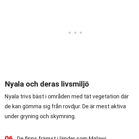
Nyala och deras livsmiljö
Nyala trivs bäst i områden med tät vegetation där
de kan gömma sig från rovdjur. De är mest aktiva
under gryning och skymning.
06
De finns främst i länder som Malawi,