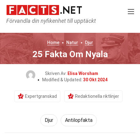
Förvandla din nyfikenhet till upptäckt
Home
Natur
Djur
25 Fakta Om Nyala
Skriven Av:
Elisa Worsham
Modified & Updated:
30 Okt 2024
Expertgranskad
Redaktionella riktlinjer
Djur
Antilopfakta