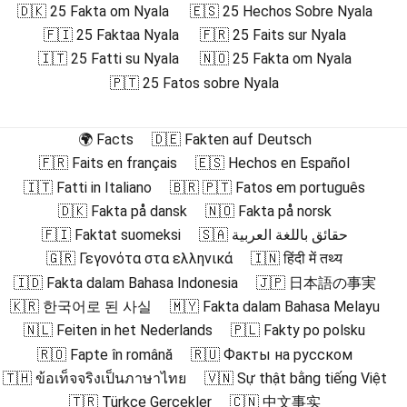
🇩🇰 25 Fakta om Nyala
🇪🇸 25 Hechos Sobre Nyala
🇫🇮 25 Faktaa Nyala
🇫🇷 25 Faits sur Nyala
🇮🇹 25 Fatti su Nyala
🇳🇴 25 Fakta om Nyala
🇵🇹 25 Fatos sobre Nyala
🌍 Facts
🇩🇪 Fakten auf Deutsch
🇫🇷 Faits en français
🇪🇸 Hechos en Español
🇮🇹 Fatti in Italiano
🇧🇷 🇵🇹 Fatos em português
🇩🇰 Fakta på dansk
🇳🇴 Fakta på norsk
🇫🇮 Faktat suomeksi
🇸🇦 حقائق باللغة العربية
🇬🇷 Γεγονότα στα ελληνικά
🇮🇳 हिंदी में तथ्य
🇮🇩 Fakta dalam Bahasa Indonesia
🇯🇵 日本語の事実
🇰🇷 한국어로 된 사실
🇲🇾 Fakta dalam Bahasa Melayu
🇳🇱 Feiten in het Nederlands
🇵🇱 Fakty po polsku
🇷🇴 Fapte în română
🇷🇺 Факты на русском
🇹🇭 ข้อเท็จจริงเป็นภาษาไทย
🇻🇳 Sự thật bằng tiếng Việt
🇹🇷 Türkçe Gerçekler
🇨🇳 中文事实