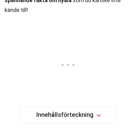
spännande fakta om nyala
som du kanske inte
kände till!
Innehållsförteckning