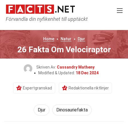
Förvandla din nyfikenhet till upptäckt
Home
Natur
Djur
26 Fakta Om Velociraptor
Skriven Av:
Cassandry Matheny
Modified & Updated:
18 Dec 2024
Expertgranskad
Redaktionella riktlinjer
Djur
Dinosauriefakta