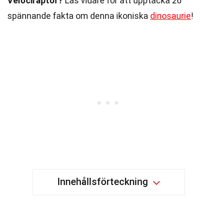
Velociraptor?
Läs vidare för att upptäcka 26
spännande fakta om denna ikoniska
dinosaurie
!
Innehållsförteckning