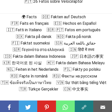
🇵🇹 26 Fatos sobre Velociraptor
🌍 Facts
🇩🇪 Fakten auf Deutsch
🇫🇷 Faits en français
🇪🇸 Hechos en Español
🇮🇹 Fatti in Italiano
🇧🇷 🇵🇹 Fatos em português
🇩🇰 Fakta på dansk
🇳🇴 Fakta på norsk
🇫🇮 Faktat suomeksi
🇸🇦 حقائق باللغة العربية
🇬🇷 Γεγονότα στα ελληνικά
🇮🇳 हिंदी में तथ्य
🇮🇩 Fakta dalam Bahasa Indonesia
🇯🇵 日本語の事実
🇰🇷 한국어로 된 사실
🇲🇾 Fakta dalam Bahasa Melayu
🇳🇱 Feiten in het Nederlands
🇵🇱 Fakty po polsku
🇷🇴 Fapte în română
🇷🇺 Факты на русском
🇹🇭 ข้อเท็จจริงเป็นภาษาไทย
🇻🇳 Sự thật bằng tiếng Việt
🇹🇷 Türkçe Gerçekler
🇨🇳 中文事实