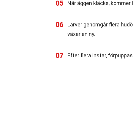
05
När äggen kläcks, kommer la
06
Larver genomgår flera hudöm
växer en ny.
07
Efter flera instar, förpuppa