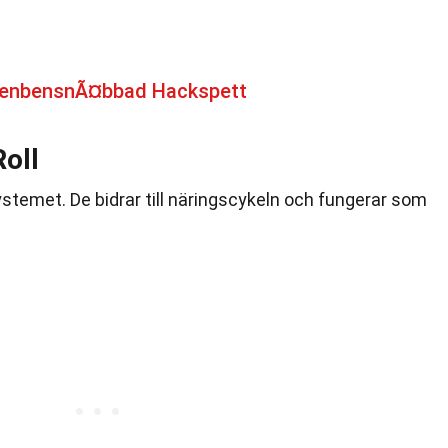
fenbensnÃ¤bbad Hackspett
oll
osystemet. De bidrar till näringscykeln och fungerar som