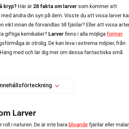
å kryp?
Här är
28 fakta om larver
som kommer att
h med ändra din syn på dem. Visste du att vissa larver k
 vikt innan de förvandlas till fjärilar? Eller att vissa arte
a giftiga kemikalier?
Larver
finns i alla möjliga
former
sförmåga är otrolig. De kan leva i extrema miljöer, från
ar. Häng med och lär dig mer om dessa fantastiska små
Innehållsförteckning
 om Larver
 roll i naturen. De är inte bara
blivande
fjärilar eller malar