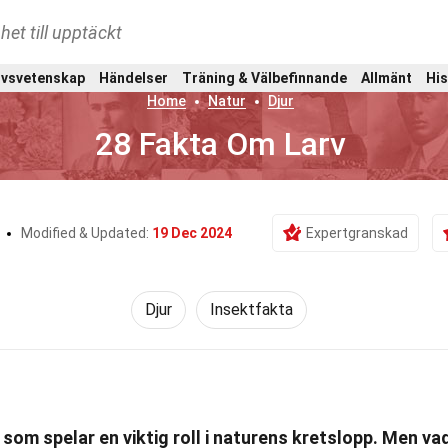
het till upptäckt
ivsvetenskap
Händelser
Träning & Välbefinnande
Allmänt
His
Home
Natur
Djur
28 Fakta Om Larv
o
Modified & Updated:
19 Dec 2024
Expertgranskad
Djur
Insektfakta
 som spelar en viktig roll i naturens kretslopp. Men va