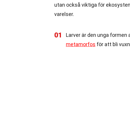
utan också viktiga för ekosyst
varelser.
01
Larver är den unga formen a
metamorfos
för att bli vux