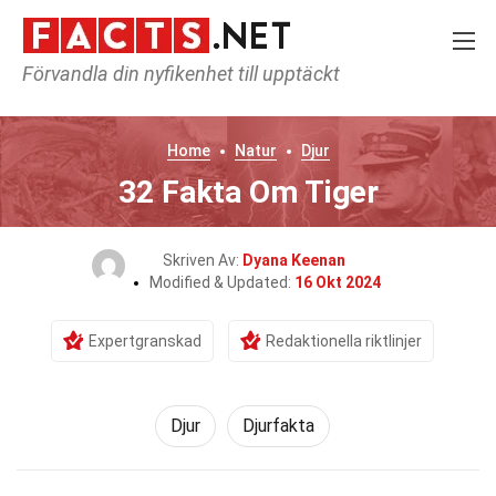
Förvandla din nyfikenhet till upptäckt
Home
Natur
Djur
32 Fakta Om Tiger
Skriven Av:
Dyana Keenan
Modified & Updated:
16 Okt 2024
Expertgranskad
Redaktionella riktlinjer
Djur
Djurfakta