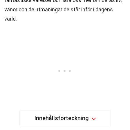
fantastiska varelser och lära oss mer om deras liv,
vanor och de utmaningar de står inför i dagens
värld.
Innehållsförteckning