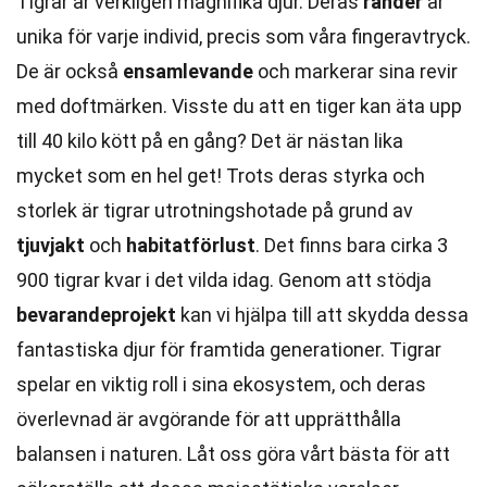
Tigrar är verkligen magnifika djur. Deras
ränder
är
unika för varje individ, precis som våra fingeravtryck.
De är också
ensamlevande
och markerar sina revir
med doftmärken. Visste du att en tiger kan äta upp
till 40 kilo kött på en gång? Det är nästan lika
mycket som en hel get! Trots deras styrka och
storlek är tigrar utrotningshotade på grund av
tjuvjakt
och
habitatförlust
. Det finns bara cirka 3
900 tigrar kvar i det vilda idag. Genom att stödja
bevarandeprojekt
kan vi hjälpa till att skydda dessa
fantastiska djur för framtida generationer. Tigrar
spelar en viktig roll i sina ekosystem, och deras
överlevnad är avgörande för att upprätthålla
balansen i naturen. Låt oss göra vårt bästa för att