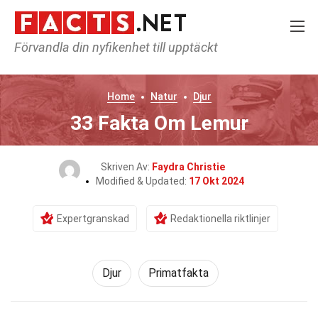
Förvandla din nyfikenhet till upptäckt
Home
Natur
Djur
33 Fakta Om Lemur
Skriven Av:
Faydra Christie
Modified & Updated:
17 Okt 2024
Expertgranskad
Redaktionella riktlinjer
Djur
Primatfakta