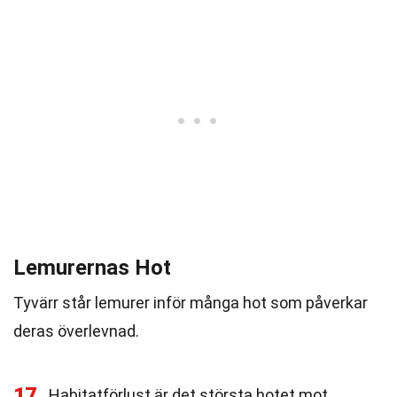
Lemurernas Hot
Tyvärr står lemurer inför många hot som påverkar
deras överlevnad.
17
Habitatförlust är det största hotet mot