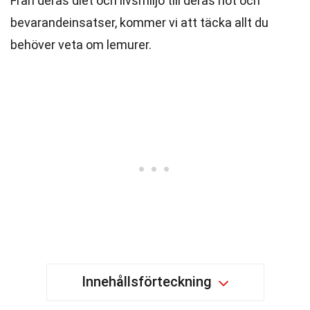
Från deras diet och livsmiljö till deras hot och
bevarandeinsatser, kommer vi att täcka allt du
behöver veta om lemurer.
Innehållsförteckning