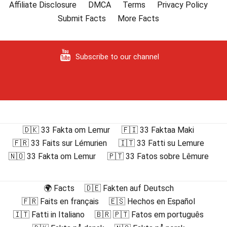
Affiliate Disclosure
DMCA
Terms
Privacy Policy
Submit Facts
More Facts
Subscribe to our channel
🇩🇰 33 Fakta om Lemur
🇫🇮 33 Faktaa Maki
🇫🇷 33 Faits sur Lémurien
🇮🇹 33 Fatti su Lemure
🇳🇴 33 Fakta om Lemur
🇵🇹 33 Fatos sobre Lêmure
🌍 Facts
🇩🇪 Fakten auf Deutsch
🇫🇷 Faits en français
🇪🇸 Hechos en Español
🇮🇹 Fatti in Italiano
🇧🇷 🇵🇹 Fatos em português