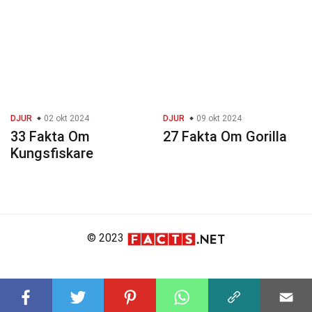
DJUR
02 okt 2024
DJUR
09 okt 2024
33 Fakta Om
27 Fakta Om Gorilla
Kungsfiskare
© 2023
About Us
Editorial Policy
Meet the Team
Product Review
Contact Us
Write For Us