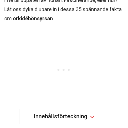
inte bli uppäten av honan. Fascinerande, eller hur?
Låt oss dyka djupare in i dessa 35 spännande fakta
om
orkidébönsyrsan
.
Innehållsförteckning