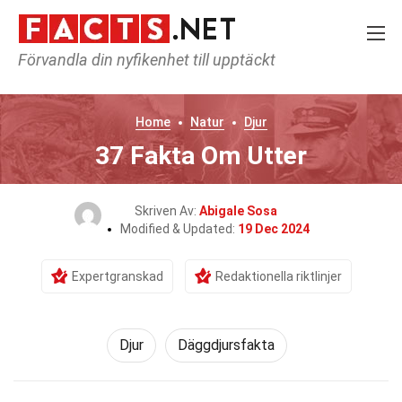
Förvandla din nyfikenhet till upptäckt
Home
Natur
Djur
37 Fakta Om Utter
Skriven Av:
Abigale Sosa
Modified & Updated:
19 Dec 2024
Expertgranskad
Redaktionella riktlinjer
Djur
Däggdjursfakta