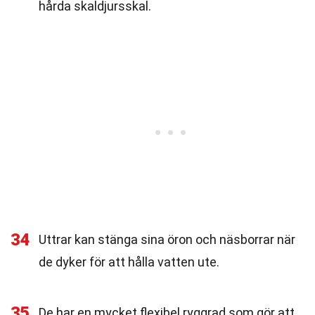
hårda skaldjursskal.
34
Uttrar kan stänga sina öron och näsborrar när
de dyker för att hålla vatten ute.
35
De har en mycket flexibel ryggrad som gör att