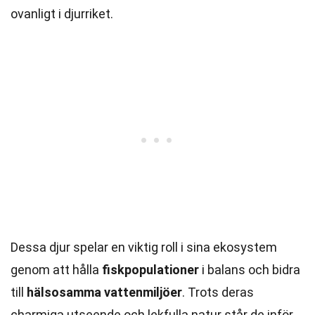
ovanligt i djurriket.
Dessa djur spelar en viktig roll i sina ekosystem
genom att hålla
fiskpopulationer
i balans och bidra
till
hälsosamma vattenmiljöer
. Trots deras
charmiga utseende och lekfulla natur står de inför