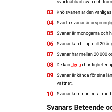
svartnäbbad svan och tru
03
Knölsvanen är den vanligas
04
Svarta svanar är ursprungli
05
Svanar är monogama och håll
06
Svanar kan bli upp till 20 år 
07
Svanar har mellan 20 000 oc
08
De kan
flyga
i hastigheter up
09
Svanar är kända för sina lå
vattnet.
10
Svanar kommunicerar med v
Svanars Beteende oc