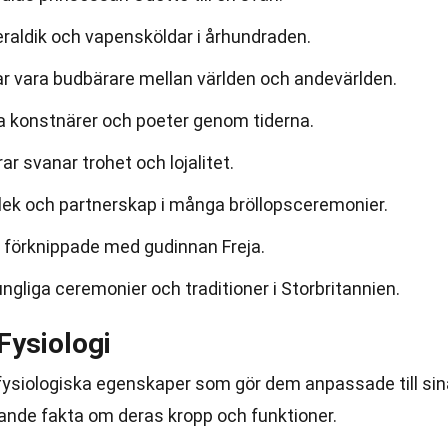
heraldik och vapensköldar i århundraden.
ar vara budbärare mellan världen och andevärlden.
a konstnärer och poeter genom tiderna.
ar svanar trohet och lojalitet.
rlek och partnerskap i många bröllopsceremonier.
r förknippade med gudinnan Freja.
ungliga ceremonier och traditioner i Storbritannien.
Fysiologi
 fysiologiska egenskaper som gör dem anpassade till sin
erande fakta om deras kropp och funktioner.