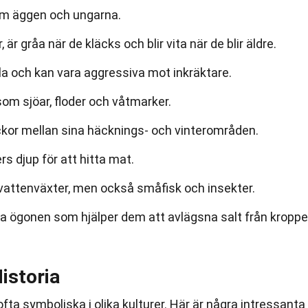
om äggen och ungarna.
är gråa när de kläcks och blir vita när de blir äldre.
lla och kan vara aggressiva mot inkräktare.
som sjöar, floder och våtmarker.
ckor mellan sina häcknings- och vinterområden.
rs djup för att hitta mat.
vattenväxter, men också småfisk och insekter.
ära ögonen som hjälper dem att avlägsna salt från kropp
istoria
ofta symboliska i olika kulturer. Här är några intressanta