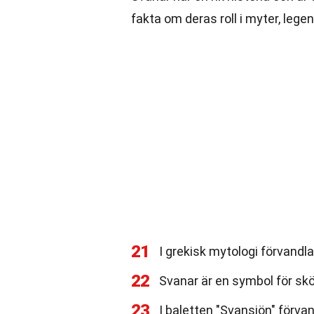
fakta om deras roll i myter, lege
21
I grekisk mytologi förvandla
22
Svanar är en symbol för skö
23
I baletten "Svansjön" förvan