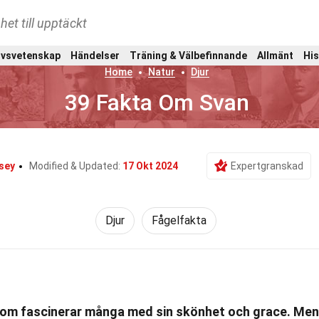
het till upptäckt
ivsvetenskap
Händelser
Träning & Välbefinnande
Allmänt
His
Home
Natur
Djur
39 Fakta Om Svan
sey
Modified & Updated:
17 Okt 2024
Expertgranskad
Djur
Fågelfakta
 som fascinerar många med sin skönhet och grace. Men