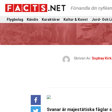
Förvandla din nyfiken
Flygbolag
Kändis
Karaktärer
Kultur & Konst
Jord- Och L
Skriven Av:
Sophey Kirk
Svanar är majestätiska fåglar