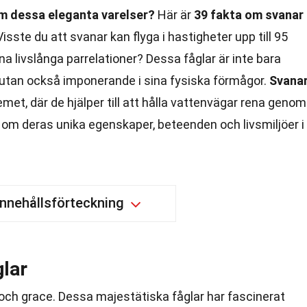
m dessa eleganta varelser?
Här är
39 fakta om svanar
sste du att svanar kan flyga i hastigheter upp till 95
ina livslånga parrelationer? Dessa fåglar är inte bara
t, utan också imponerande i sina fysiska förmågor.
Svana
temet, där de hjälper till att hålla vattenvägar rena genom
r om deras unika egenskaper, beteenden och livsmiljöer i
Innehållsförteckning
glar
 och grace. Dessa majestätiska fåglar har fascinerat