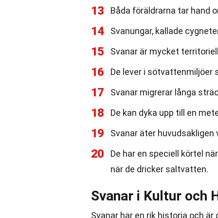
13
Båda föräldrarna tar hand 
14
Svanungar, kallade cygneter, 
15
Svanar är mycket territorie
16
De lever i sötvattenmiljöer 
17
Svanar migrerar långa strä
18
De kan dyka upp till en mete
19
Svanar äter huvudsakligen 
20
De har en speciell körtel n
när de dricker saltvatten.
Svanar i Kultur och H
Svanar har en rik historia och är 