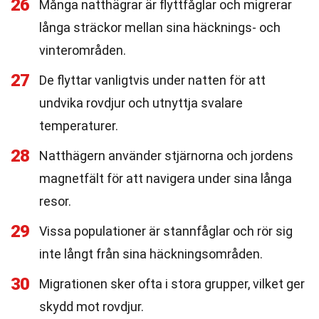
26
Många natthägrar är flyttfåglar och migrerar
långa sträckor mellan sina häcknings- och
vinterområden.
27
De flyttar vanligtvis under natten för att
undvika rovdjur och utnyttja svalare
temperaturer.
28
Natthägern använder stjärnorna och jordens
magnetfält för att navigera under sina långa
resor.
29
Vissa populationer är stannfåglar och rör sig
inte långt från sina häckningsområden.
30
Migrationen sker ofta i stora grupper, vilket ger
skydd mot rovdjur.