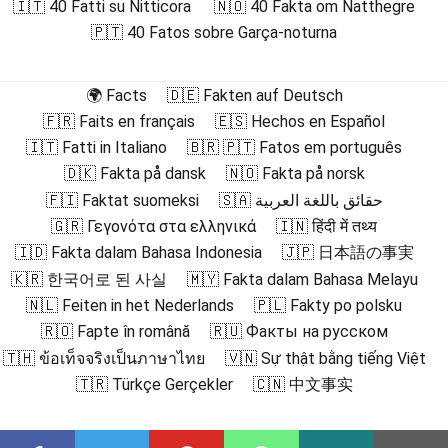
🇮🇹 40 Fatti su Nitticora
🇳🇴 40 Fakta om Natthegre
🇵🇹 40 Fatos sobre Garça-noturna
🌍 Facts
🇩🇪 Fakten auf Deutsch
🇫🇷 Faits en français
🇪🇸 Hechos en Español
🇮🇹 Fatti in Italiano
🇧🇷 🇵🇹 Fatos em português
🇩🇰 Fakta på dansk
🇳🇴 Fakta på norsk
🇫🇮 Faktat suomeksi
🇸🇦 حقائق باللغة العربية
🇬🇷 Γεγονότα στα ελληνικά
🇮🇳 हिंदी में तथ्य
🇮🇩 Fakta dalam Bahasa Indonesia
🇯🇵 日本語の事実
🇰🇷 한국어로 된 사실
🇲🇾 Fakta dalam Bahasa Melayu
🇳🇱 Feiten in het Nederlands
🇵🇱 Fakty po polsku
🇷🇴 Fapte în română
🇷🇺 Факты на русском
🇹🇭 ข้อเท็จจริงเป็นภาษาไทย
🇻🇳 Sự thật bằng tiếng Việt
🇹🇷 Türkçe Gerçekler
🇨🇳 中文事实