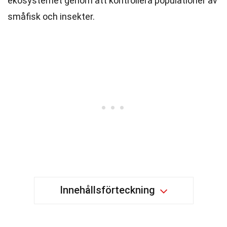
ekosystemet genom att kontrollera populationer av
småfisk och insekter.
Innehållsförteckning