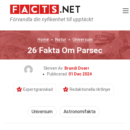
Förvandla din nyfikenhet till upptäckt
Home
Natur
Universum
26 Fakta Om Parsec
Skriven Av:
Brandi Doerr
Publicerad:
01 Dec 2024
Expertgranskad
Redaktionella riktlinjer
Universum
Astronomifakta