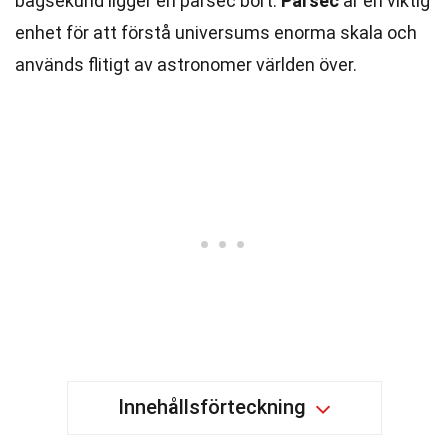
bågsekund ligger en parsec bort.
Parsec
är en viktig
enhet för att förstå universums enorma skala och
används flitigt av astronomer världen över.
Innehållsförteckning