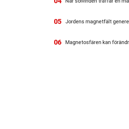
04
När solvinden träffar en m
05
Jordens magnetfält generera
06
Magnetosfären kan förändr