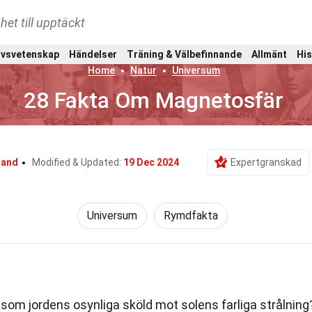
het till upptäckt
ivsvetenskap
Händelser
Träning & Välbefinnande
Allmänt
His
Home
Natur
Universum
28 Fakta Om Magnetosfär
gand
Modified & Updated:
19 Dec 2024
Expertgranskad
Universum
Rymdfakta
 som jordens osynliga sköld mot solens farliga strålning