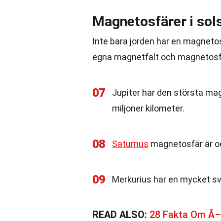
Magnetosfärer i so
Inte bara jorden har en magnetos
egna magnetfält och magnetosf
07
Jupiter har den största ma
miljoner kilometer.
08
Saturnus
magnetosfär är oc
09
Merkurius har en mycket s
READ ALSO:
28 Fakta Om Ã–