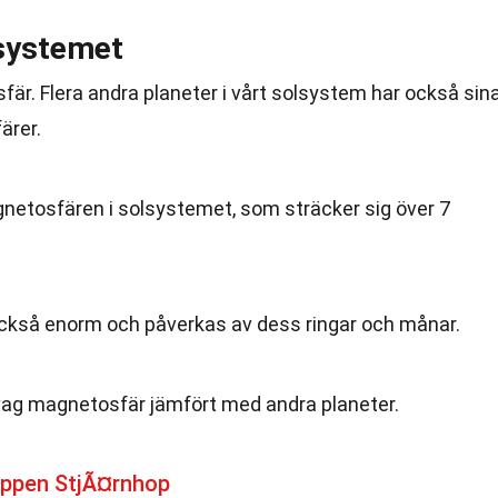
lsystemet
fär. Flera andra planeter i vårt solsystem har också sin
ärer.
gnetosfären i solsystemet, som sträcker sig över 7
kså enorm och påverkas av dess ringar och månar.
vag magnetosfär jämfört med andra planeter.
ppen StjÃ¤rnhop