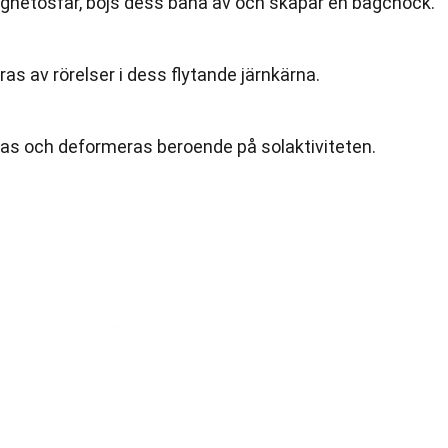
agnetosfär, böjs dess bana av och skapar en bågchock.
s av rörelser i dess flytande järnkärna.
as och deformeras beroende på solaktiviteten.