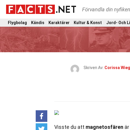
Förvandla din nyfiken
Flygbolag
Kändis
Karaktärer
Kultur & Konst
Jord- Och L
Skriven Av:
Corissa Wie
Visste du att
magnetosfären
är