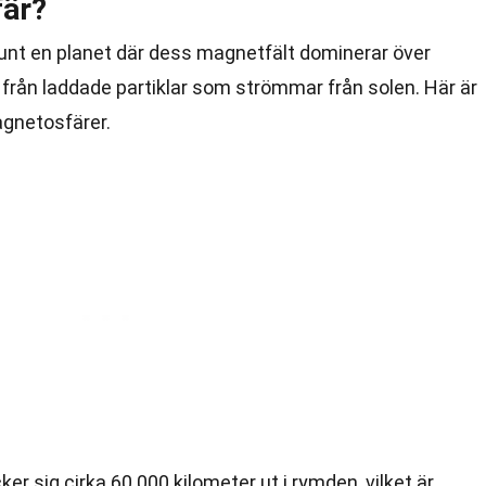
fär?
unt en planet där dess magnetfält dominerar över
från laddade partiklar som strömmar från solen. Här är
gnetosfärer.
r sig cirka 60 000 kilometer ut i rymden, vilket är