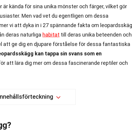
är kända för sina unika mönster och färger, vilket gör
entusiaster. Men vad vet du egentligen om dessa
er vi att dyka in i 27 spännande fakta om leopardsskä
rån deras naturliga
habitat
till deras unika beteenden och
 att ge dig en djupare förståelse för dessa fantastiska
 leopardsskägg kan tappa sin svans som en
för att lära dig mer om dessa fascinerande reptiler och
Innehållsförteckning
gg?