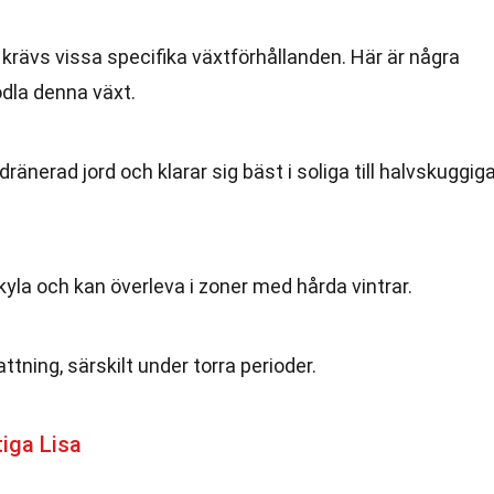
 krävs vissa specifika växtförhållanden. Här är några
odla denna växt.
änerad jord och klarar sig bäst i soliga till halvskuggig
 kyla och kan överleva i zoner med hårda vintrar.
tning, särskilt under torra perioder.
tiga Lisa