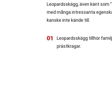
Leopardsskägg, även känt som "L
med många intressanta egenskap
kanske inte kände till.
01
Leopardsskägg tillhör fami
prästkragar.