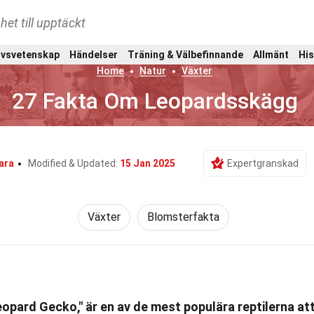
het till upptäckt
ivsvetenskap
Händelser
Träning & Välbefinnande
Allmänt
His
Home
Natur
Växter
27 Fakta Om Leopardsskägg
ara
Modified & Updated:
15 Jan 2025
Expertgranskad
Växter
Blomsterfakta
opard Gecko," är en av de mest populära reptilerna at