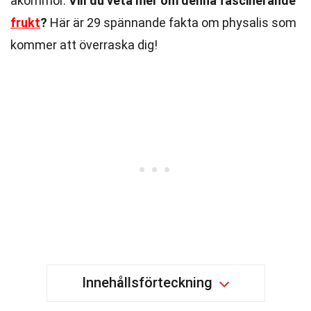
åkommor.
Vill du veta mer om denna fascinerande
frukt
?
Här är 29 spännande fakta om physalis som
kommer att överraska dig!
Innehållsförteckning