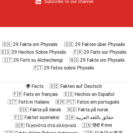
Subscribe to our channel
🇩🇰 29 Fakta om Physalis
🇩🇪 29 Fakten über Physalis
🇪🇸 29 Hechos Sobre Physalis
🇫🇷 29 Faits sur Physalis
🇮🇹 29 Fatti su Alchechengi
🇳🇴 29 Fakta om Physalis
🇵🇹 29 Fatos sobre Physalis
🌍 Facts
🇩🇪 Fakten auf Deutsch
🇫🇷 Faits en français
🇪🇸 Hechos en Español
🇮🇹 Fatti in Italiano
🇧🇷 🇵🇹 Fatos em português
🇩🇰 Fakta på dansk
🇳🇴 Fakta på norsk
🇫🇮 Faktat suomeksi
🇸🇦 حقائق باللغة العربية
🇬🇷 Γεγονότα στα ελληνικά
🇮🇳 हिंदी में तथ्य