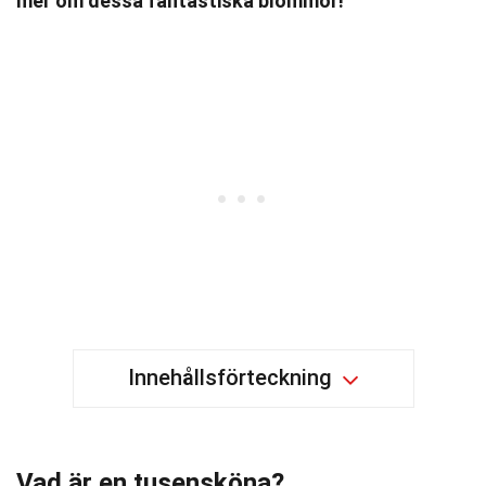
mer om dessa fantastiska blommor!
Innehållsförteckning
Vad är en tusensköna?