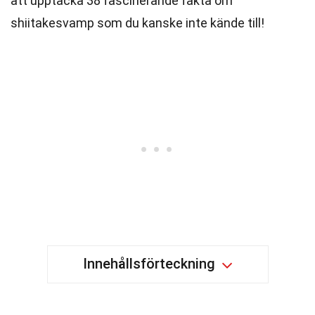
att upptäcka 38 fascinerande fakta om
shiitakesvamp som du kanske inte kände till!
Innehållsförteckning