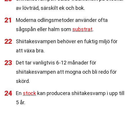
av lövträd, särskilt ek och bok.
21
Moderna odlingsmetoder använder ofta
sågspån eller halm som
substrat
.
22
Shiitakesvampen behöver en fuktig miljö för
att växa bra.
23
Det tar vanligtvis 6-12 månader för
shiitakesvampen att mogna och bli redo för
skörd.
24
En
stock
kan producera shiitakesvamp i upp till
5 år.