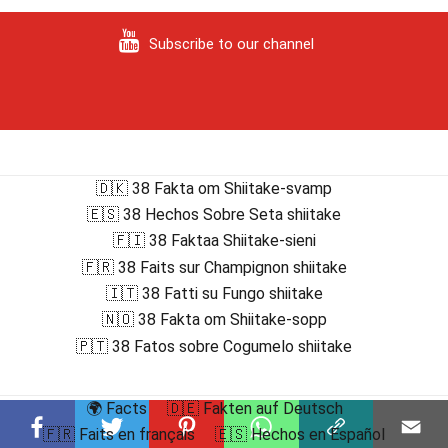
Subscribe to our channel
🇩🇰 38 Fakta om Shiitake-svamp
🇪🇸 38 Hechos Sobre Seta shiitake
🇫🇮 38 Faktaa Shiitake-sieni
🇫🇷 38 Faits sur Champignon shiitake
🇮🇹 38 Fatti su Fungo shiitake
🇳🇴 38 Fakta om Shiitake-sopp
🇵🇹 38 Fatos sobre Cogumelo shiitake
🌍 Facts
🇩🇪 Fakten auf Deutsch
🇫🇷 Faits en français
🇪🇸 Hechos en Español