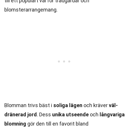
till ett populärt val för trädgårdar och
blomsterarrangemang.
Blomman trivs bäst i
soliga lägen
och kräver
väl-
dränerad jord
. Dess
unika utseende
och
långvariga
blomning
gör den till en favorit bland