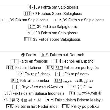
🇩🇰 39 Fakta om Salpiglossis
🇪🇸 39 Hechos Sobre Salpiglosis
🇫🇮 39 Faktaa Salpiglossis
🇫🇷 39 Faits sur Salpiglossis
🇮🇹 39 Fatti su Salpiglossis
🇳🇴 39 Fakta om Salpiglossis
🇵🇹 39 Fatos sobre Salpiglossis
🌍 Facts
🇩🇪 Fakten auf Deutsch
🇫🇷 Faits en français
🇪🇸 Hechos en Español
🇮🇹 Fatti in Italiano
🇧🇷 🇵🇹 Fatos em português
🇩🇰 Fakta på dansk
🇳🇴 Fakta på norsk
🇫🇮 Faktat suomeksi
🇸🇦 حقائق باللغة العربية
🇬🇷 Γεγονότα στα ελληνικά
🇮🇳 हिंदी में तथ्य
🇮🇩 Fakta dalam Bahasa Indonesia
🇯🇵 日本語の事実
🇰🇷 한국어로 된 사실
🇲🇾 Fakta dalam Bahasa Melayu
🇳🇱 Feiten in het Nederlands
🇵🇱 Fakty po polsku