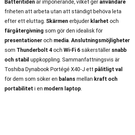
Batteritiden
är imponerande, vilket ger
användare
friheten att arbeta utan att ständigt behöva leta
efter ett eluttag.
Skärmen
erbjuder
klarhet
och
färgåtergivning
som gör den idealisk för
presentationer
och
media
.
Anslutningsmöjligheter
som
Thunderbolt 4
och
Wi-Fi 6
säkerställer
snabb
och stabil
uppkoppling. Sammanfattningsvis är
Toshiba Dynabook Portégé X40-J ett
pålitligt val
för dem som söker en
balans
mellan
kraft och
portabilitet
i en
modern laptop
.