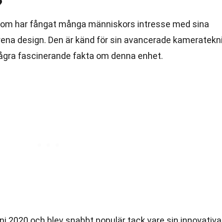
?
som har fångat många människors intresse med sina
rena design. Den är känd för sin avancerade kameratekn
några fascinerande fakta om denna enhet.
uni 2020 och blev snabbt populär tack vare sin innovativa