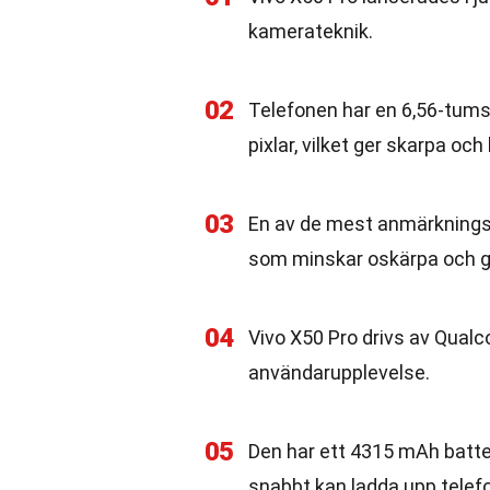
kamerateknik.
02
Telefonen har en 6,56-tum
pixlar, vilket ger skarpa och
03
En av de mest anmärkningsv
som minskar oskärpa och ge
04
Vivo X50 Pro drivs av Qual
användarupplevelse.
05
Den har ett 4315 mAh batter
snabbt kan ladda upp telefo