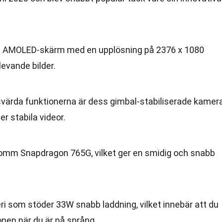
s AMOLED-skärm med en upplösning på 2376 x 1080
 levande bilder.
ärda funktionerna är dess gimbal-stabiliserade kamera
r stabila videor.
comm Snapdragon 765G, vilket ger en smidig och snabb
i som stöder 33W snabb laddning, vilket innebär att du
nen när du är på språng.